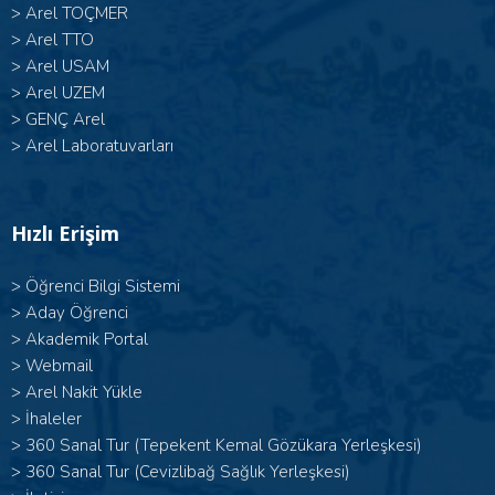
>
Arel TOÇMER
>
Arel TTO
>
Arel USAM
>
Arel UZEM
>
GENÇ Arel
>
Arel Laboratuvarları
Hızlı Erişim
>
Öğrenci Bilgi Sistemi
>
Aday Öğrenci
>
Akademik Portal
>
Webmail
>
Arel Nakit Yükle
>
İhaleler
>
360 Sanal Tur (Tepekent Kemal Gözükara Yerleşkesi)
>
360 Sanal Tur (Cevizlibağ Sağlık Yerleşkesi)