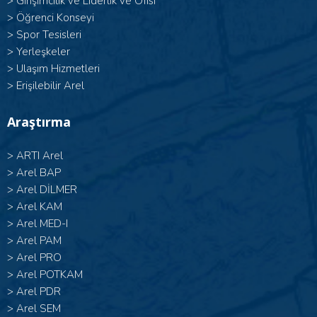
>
Girişimcilik ve Liderlik ve Ofisi
>
Öğrenci Konseyi
>
Spor Tesisleri
>
Yerleşkeler
>
Ulaşım Hizmetleri
>
Erişilebilir Arel
Araştırma
>
ARTI Arel
>
Arel BAP
>
Arel DİLMER
>
Arel KAM
>
Arel MED-I
>
Arel PAM
>
Arel PRO
>
Arel POTKAM
>
Arel PDR
>
Arel SEM