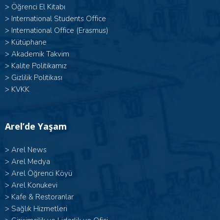
>
Öğrenci El Kitabı
>
International Students Office
>
International Office (Erasmus)
>
Kütüphane
>
Akademik Takvim
>
Kalite Politikamız
>
Gizlilik Politikası
>
KVKK
Arel’de Yaşam
>
Arel News
>
Arel Medya
>
Arel Öğrenci Köyü
>
Arel Konukevi
>
Kafe & Restoranlar
>
Sağlık Hizmetleri