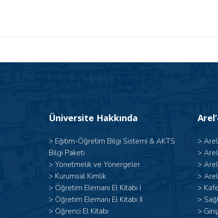
Üniversite Hakkında
Arel
>
Eğitim-Öğretim Bilgi Sistemi & AKTS
>
Are
Bilgi Paketi
>
Are
>
Yönetmelik ve Yönergeler
>
Are
>
Kurumsal Kimlik
>
Arel
> Öğretim Elemanı El Kitabı I
>
Kafe
>
Öğretim Elemanı El Kitabı II
>
Sağl
>
Öğrenci El Kitabı
>
Giri