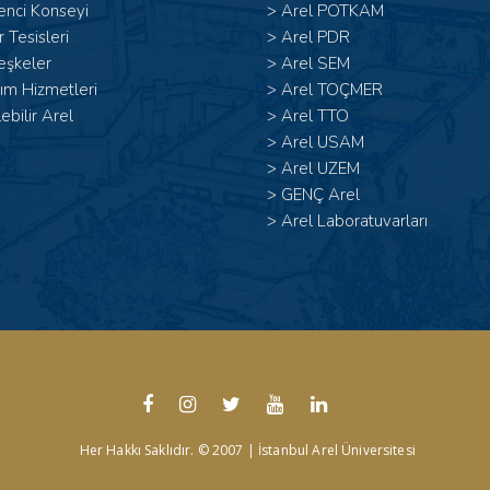
enci Konseyi
>
Arel POTKAM
 Tesisleri
>
Arel PDR
eşkeler
>
Arel SEM
ım Hizmetleri
>
Arel TOÇMER
lebilir Arel
>
Arel TTO
>
Arel USAM
>
Arel UZEM
>
GENÇ Arel
>
Arel Laboratuvarları
Her Hakkı Saklıdır. © 2007 | İstanbul Arel Üniversitesi