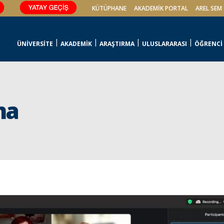
KÜTÜPHANE
AKADEMİK PORTAL
AREL SEM
ÜNİVERSİTE
AKADEMİK
ARAŞTIRMA
ULUSLARARASI
ÖĞRENCİ
ma