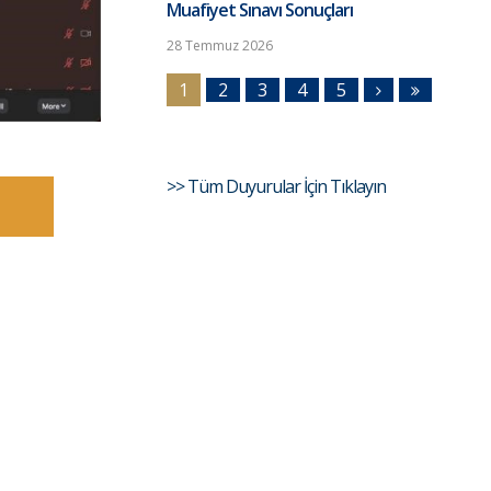
Muafiyet Sınavı Sonuçları
28 Temmuz 2026
1
2
3
4
5
>> Tüm Duyurular İçin Tıklayın