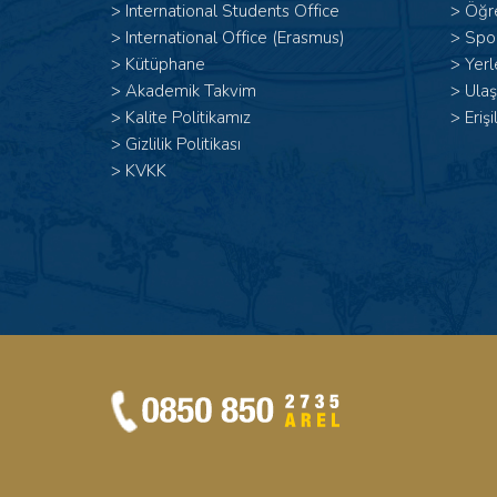
>
International Students Office
>
Öğr
>
International Office (Erasmus)
>
Spor
>
Kütüphane
>
Yerl
>
Akademik Takvim
>
Ulaş
>
Kalite Politikamız
>
Erişi
>
Gizlilik Politikası
>
KVKK