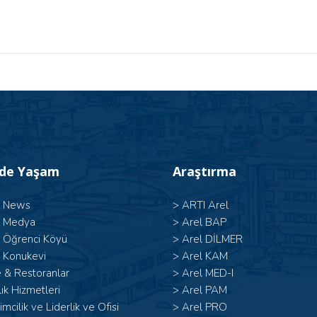
’de Yaşam
Araştırma
l News
>
ARTI Arel
l Medya
>
Arel BAP
l Öğrenci Köyü
>
Arel DİLMER
 Konukevi
>
Arel KAM
 & Restoranlar
>
Arel MED-I
ık Hizmetleri
>
Arel PAM
şimcilik ve Liderlik ve Ofisi
>
Arel PRO