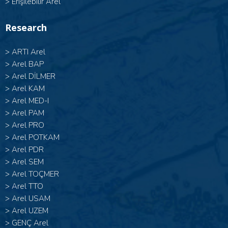
>
Erişilebilir Arel
Research
>
ARTI Arel
>
Arel BAP
>
Arel DİLMER
>
Arel KAM
>
Arel MED-I
>
Arel PAM
>
Arel PRO
>
Arel POTKAM
>
Arel PDR
>
Arel SEM
>
Arel TOÇMER
>
Arel TTO
>
Arel USAM
>
Arel UZEM
>
GENÇ Arel