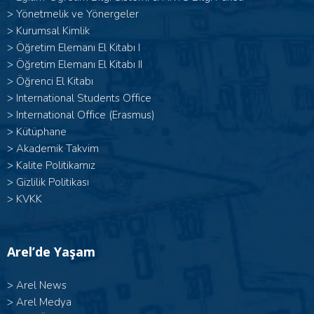
>
Yönetmelik ve Yönergeler
>
Kurumsal Kimlik
> Öğretim Elemanı El Kitabı I
>
Öğretim Elemanı El Kitabı II
>
Öğrenci El Kitabı
>
International Students Office
>
International Office (Erasmus)
>
Kütüphane
>
Akademik Takvim
>
Kalite Politikamız
>
Gizlilik Politikası
>
KVKK
Arel’de Yaşam
>
Arel News
>
Arel Medya