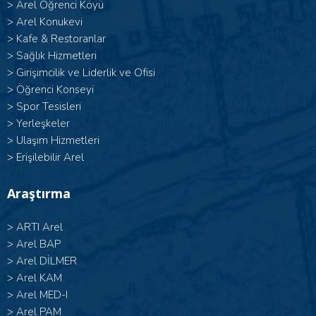
>
Arel Öğrenci Köyü
>
Arel Konukevi
>
Kafe & Restoranlar
>
Sağlık Hizmetleri
>
Girişimcilik ve Liderlik ve Ofisi
>
Öğrenci Konseyi
>
Spor Tesisleri
>
Yerleşkeler
>
Ulaşım Hizmetleri
>
Erişilebilir Arel
Araştırma
>
ARTI Arel
>
Arel BAP
>
Arel DİLMER
>
Arel KAM
>
Arel MED-I
>
Arel PAM