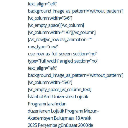
text_align="left"
background_image_as_pattern="without_pattern"]
[vc_column width="5/6"]
[vc_empty_space][/vc_column]
[vc_column width="1/6"][/vc_column]
[/vc_row][vc_row css_animation=""
row_type="row"
use_row_as_full_screen_section="no"
type="full_width" angled_section="no"
text_align="left"
background_image_as_pattern="without_pattern"]
[vc_column width="5/6"]
[vc_empty_space][vc_column_text]
İstanbul Arel Üniversitesi Lojistik
Programı tarafından
düzenlenen Lojistik Programı Mezun-
Akademisyen Buluşması, 18 Aralık
2025 Perşembe günü saat 20.00’de