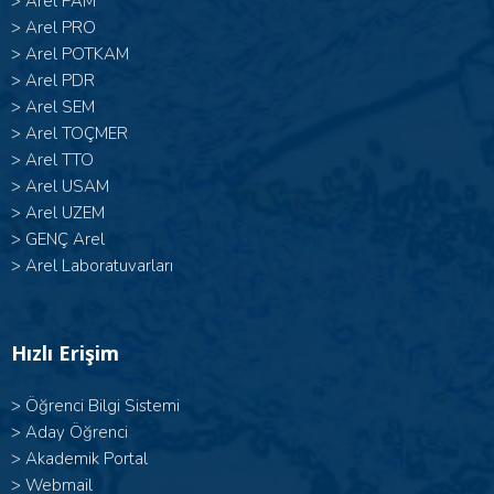
>
Arel PAM
>
Arel PRO
>
Arel POTKAM
>
Arel PDR
>
Arel SEM
>
Arel TOÇMER
>
Arel TTO
>
Arel USAM
>
Arel UZEM
>
GENÇ Arel
>
Arel Laboratuvarları
Hızlı Erişim
>
Öğrenci Bilgi Sistemi
>
Aday Öğrenci
>
Akademik Portal
>
Webmail