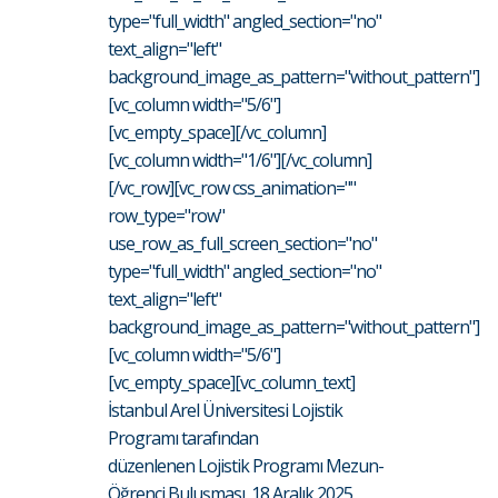
type="full_width" angled_section="no"
text_align="left"
background_image_as_pattern="without_pattern"]
[vc_column width="5/6"]
[vc_empty_space][/vc_column]
[vc_column width="1/6"][/vc_column]
[/vc_row][vc_row css_animation=""
row_type="row"
use_row_as_full_screen_section="no"
type="full_width" angled_section="no"
text_align="left"
background_image_as_pattern="without_pattern"]
[vc_column width="5/6"]
[vc_empty_space][vc_column_text]
İstanbul Arel Üniversitesi Lojistik
Programı tarafından
düzenlenen Lojistik Programı Mezun-
Öğrenci Buluşması, 18 Aralık 2025