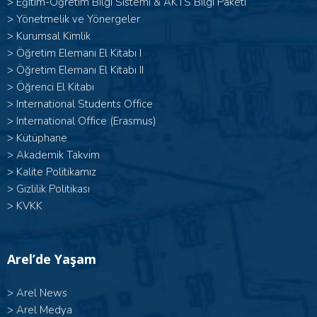
>
Eğitim-Öğretim Bilgi Sistemi & AKTS Bilgi Paketi
>
Yönetmelik ve Yönergeler
>
Kurumsal Kimlik
> Öğretim Elemanı El Kitabı I
>
Öğretim Elemanı El Kitabı II
>
Öğrenci El Kitabı
>
International Students Office
>
International Office (Erasmus)
>
Kütüphane
>
Akademik Takvim
>
Kalite Politikamız
>
Gizlilik Politikası
>
KVKK
Arel’de Yaşam
>
Arel News
>
Arel Medya