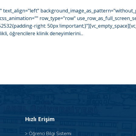
o" text_align="left" background_image_as_pattern="without_
css_animation="" row_type="row" use_row_as_full_screen_se
532{padding-right: 50px !important;}"][vc_empty_space][vc
, öğrencilere klinik deneyimlerini...
Hızlı Erişim
>
Öğrenci Bilgi Sistemi