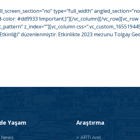
l_screen_section="no" type="full_width" angled_section="n
olor: #dd9933 !important;}"][/vc_column][/vc_row][vc_row 
_pattern" z_index=""][vc_column css=".vc_custom_1655194452
nliği” düzenlenmiştir. Etkinlikte 2023 mezunu Tolgay Gedikli
’de Yaşam
Araştırma
l News
>
ARTI Arel