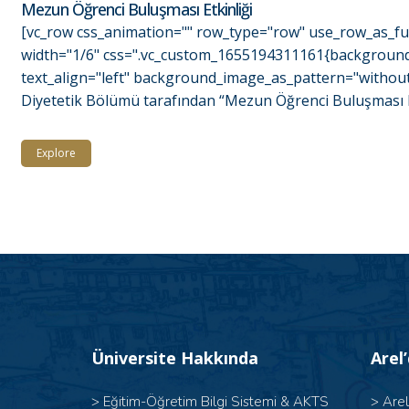
Mezun Öğrenci Buluşması Etkinliği
[vc_row css_animation="" row_type="row" use_row_as_ful
width="1/6" css=".vc_custom_1655194311161{background-c
text_align="left" background_image_as_pattern="without
Diyetetik Bölümü tarafından “Mezun Öğrenci Buluşması Etki
Explore
Üniversite Hakkında
Arel
>
Eğitim-Öğretim Bilgi Sistemi & AKTS
>
Are