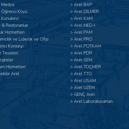
l Medya
>
Arel BAP
l Öğrenci Köyü
>
Arel DİLMER
 Konukevi
>
Arel KAM
 & Restoranlar
>
Arel MED-I
ık Hizmetleri
>
Arel PAM
şimcilik ve Liderlik ve Ofisi
>
Arel PRO
enci Konseyi
>
Arel POTKAM
 Tesisleri
>
Arel PDR
eşkeler
>
Arel SEM
ım Hizmetleri
>
Arel TOÇMER
lebilir Arel
>
Arel TTO
>
Arel USAM
>
Arel UZEM
>
GENÇ Arel
>
Arel Laboratuvarları