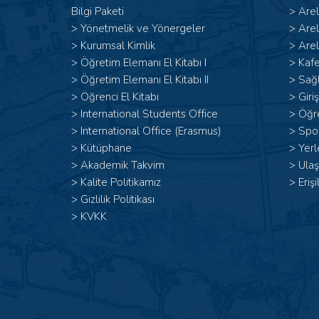
Bilgi Paketi
>
Are
>
Yönetmelik ve Yönergeler
>
Are
>
Kurumsal Kimlik
>
Arel
> Öğretim Elemanı El Kitabı I
>
Kafe
>
Öğretim Elemanı El Kitabı II
>
Sağl
>
Öğrenci El Kitabı
>
Giri
>
International Students Office
>
Öğr
>
International Office (Erasmus)
>
Spor
>
Kütüphane
>
Yerl
>
Akademik Takvim
>
Ulaş
>
Kalite Politikamız
>
Erişi
>
Gizlilik Politikası
>
KVKK