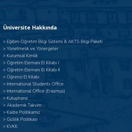
Üniversite Hakkında
>
Eğitim-Öğretim Bilgi Sistemi & AKTS Bilgi Paketi
>
Yönetmelik ve Yönergeler
>
Kurumsal Kimlik
> Öğretim Elemanı El Kitabı I
>
Öğretim Elemanı El Kitabı II
>
Öğrenci El Kitabı
>
International Students Office
>
International Office (Erasmus)
>
Kütüphane
>
Akademik Takvim
>
Kalite Politikamız
>
Gizlilik Politikası
>
KVKK