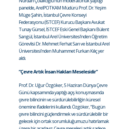
Nurdan Çolakoğlu’nun moderatörlük yaptığı
panelde, ArelPOTKAM Müdürü Prof. Dr. Yeşim
Müge Şahin, İstanbul Çevre Konseyi
Federasyonu (İSTCEF) Kurucu Başkanı Avukat
Tunay Gürsel, İSTCEF Eski Genel Başkanı Bülent
Sarıgül, İstanbul Arel Üniversitesi’nden Öğretim
Görevlisi Dr. Mehmet Ferhat Sarı ve İstanbul Arel
Üniversitesi’nden Muhammet Furkan Kılıç yer
aldı.
“Çevre Artık İnsan Hakları Meselesidir”
Prof. Dr. Uğur Özgöker, 5 Haziran Dünya Çevre
Günü kapsamında yaptığı açış konuşmasında
çevre bilincinin ve sürdürülebilirliğin küresel
önemine ifadelerini kullandı. Özgöker, “Bugün
çevre bilincini güçlendirmek ve sürdürülebilir bir
gelecek için ortak sorumluluğumuzu hatırlamak
üzere bir aradayız. Çevre meselesi artık sadece