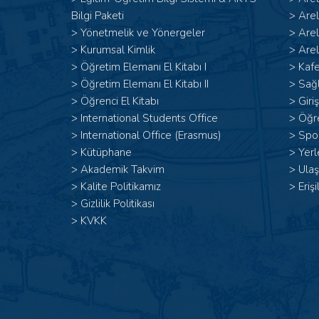
Bilgi Paketi
>
Are
>
Yönetmelik ve Yönergeler
>
Are
>
Kurumsal Kimlik
>
Arel
> Öğretim Elemanı El Kitabı I
>
Kafe
>
Öğretim Elemanı El Kitabı II
>
Sağl
>
Öğrenci El Kitabı
>
Giri
>
International Students Office
>
Öğr
>
International Office (Erasmus)
>
Spor
>
Kütüphane
>
Yerl
>
Akademik Takvim
>
Ulaş
>
Kalite Politikamız
>
Erişi
>
Gizlilik Politikası
>
KVKK