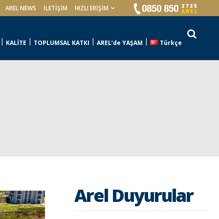
AREL NEWS
İLETIŞIM
HIZLI ERİŞİM
KALİTE
TOPLUMSAL KATKI
AREL’de YAŞAM
Türkçe
Arel Duyurular