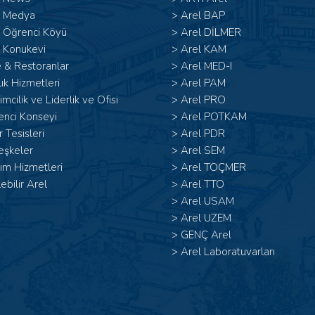
l Medya
>
Arel BAP
l Öğrenci Köyü
>
Arel DİLMER
 Konukevi
>
Arel KAM
 & Restoranlar
>
Arel MED-I
ık Hizmetleri
>
Arel PAM
şimcilik ve Liderlik ve Ofisi
>
Arel PRO
enci Konseyi
>
Arel POTKAM
 Tesisleri
>
Arel PDR
eşkeler
>
Arel SEM
ım Hizmetleri
>
Arel TOÇMER
lebilir Arel
>
Arel TTO
>
Arel USAM
>
Arel UZEM
>
GENÇ Arel
>
Arel Laboratuvarları