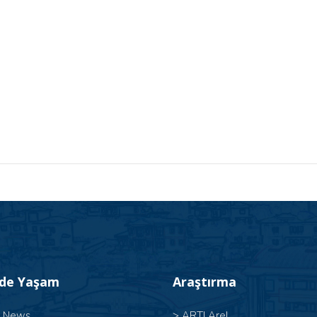
’de Yaşam
Araştırma
l News
>
ARTI Arel