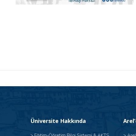
Üniversite Hakkında
Arel
>
Eğitim-Öğretim Bilgi Sistemi & AKTS
>
Are