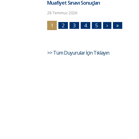
Muafiyet Sınavı Sonuçları
28 Temmuz 2026
1
2
3
4
5
>> Tüm Duyurular İçin Tıklayın