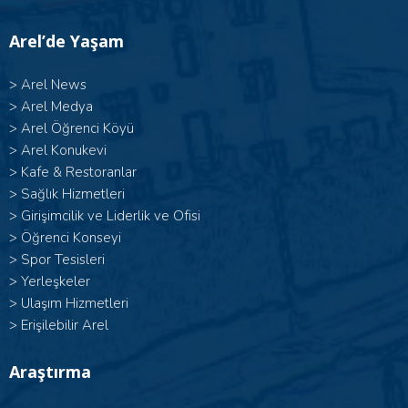
Arel’de Yaşam
>
Arel News
>
Arel Medya
>
Arel Öğrenci Köyü
>
Arel Konukevi
>
Kafe & Restoranlar
>
Sağlık Hizmetleri
>
Girişimcilik ve Liderlik ve Ofisi
>
Öğrenci Konseyi
>
Spor Tesisleri
>
Yerleşkeler
>
Ulaşım Hizmetleri
>
Erişilebilir Arel
Araştırma