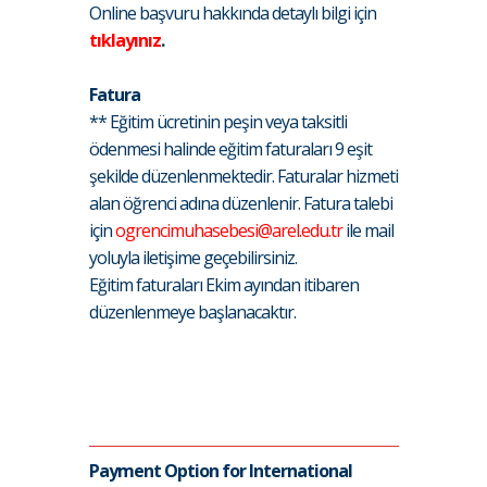
Online başvuru hakkında detaylı bilgi için
tıklayınız
.
Fatura
** Eğitim ücretinin peşin veya taksitli
ödenmesi halinde eğitim faturaları 9 eşit
şekilde düzenlenmektedir. Faturalar hizmeti
alan öğrenci adına düzenlenir. Fatura talebi
için
ogrencimuhasebesi@arel.edu.tr
ile mail
yoluyla iletişime geçebilirsiniz.
Eğitim faturaları Ekim ayından itibaren
düzenlenmeye başlanacaktır.
Payment Option for International