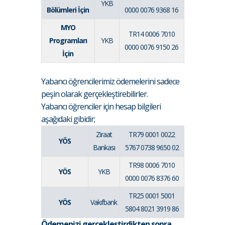
YKB
Bölümleri İçin
0000 0076 9368 16
MYO
TR14 0006 7010
Programları
YKB
0000 0076 9150 26
İçin
Yabancı öğrencilerimiz ödemelerini sadece
peşin olarak gerçekleştirebilirler.
Yabancı öğrenciler için hesap bilgileri
aşağıdaki gibidir;
Ziraat
TR79 0001 0022
YÖS
Bankası
5767 0738 9650 02
TR98 0006 7010
YÖS
YKB
0000 0076 8376 60
TR25 0001 5001
YÖS
Vakıfbank
5804 8021 3919 86
Ödemenizi gerçekleştirdikten sonra