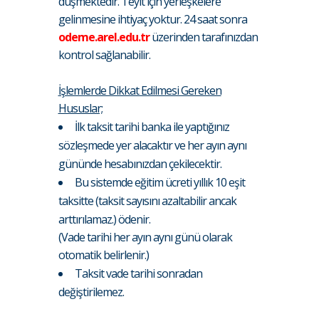
düşmektedir. Teyit için yerleşkelere
gelinmesine ihtiyaç yoktur. 24 saat sonra
odeme.arel.edu.tr
üzerinden tarafınızdan
kontrol sağlanabilir.
İşlemlerde Dikkat Edilmesi Gereken
Hususlar;
İlk taksit tarihi banka ile yaptığınız
sözleşmede yer alacaktır ve her ayın aynı
gününde hesabınızdan çekilecektir.
Bu sistemde eğitim ücreti yıllık 10 eşit
taksitte (taksit sayısını azaltabilir ancak
arttırılamaz.) ödenir.
(Vade tarihi her ayın aynı günü olarak
otomatik belirlenir.)
Taksit vade tarihi sonradan
değiştirilemez.