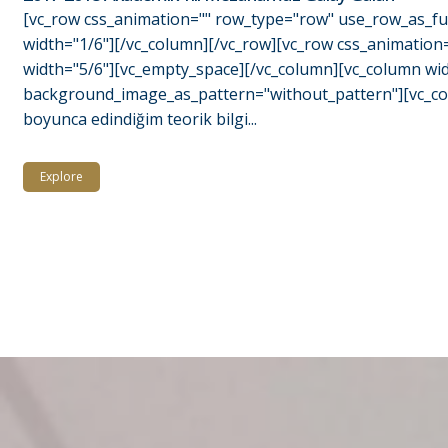
[vc_row css_animation="" row_type="row" use_row_as_ful
width="1/6"][/vc_column][/vc_row][vc_row css_animation
width="5/6"][vc_empty_space][/vc_column][vc_column widt
background_image_as_pattern="without_pattern"][vc_colum
boyunca edindiğim teorik bilgi...
Explore