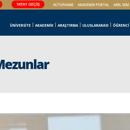
KÜTÜPHANE
AKADEMİK PORTAL
AREL SEM
ÜNİVERSİTE
AKADEMİK
ARAŞTIRMA
ULUSLARARASI
ÖĞRENCİ
Mezunlar