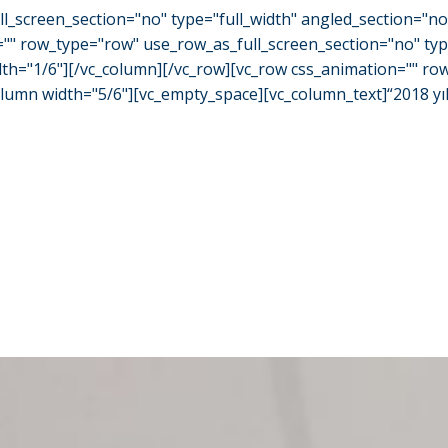
l_screen_section="no" type="full_width" angled_section="n
="" row_type="row" use_row_as_full_screen_section="no" typ
h="1/6"][/vc_column][/vc_row][vc_row css_animation="" row_
n width="5/6"][vc_empty_space][vc_column_text]“2018 yılınd