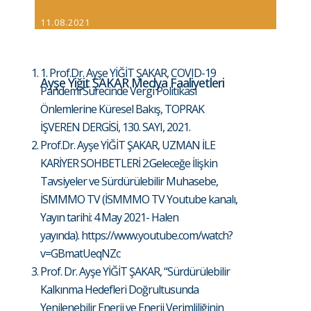
11.08.2021
1. Prof.Dr. Ayşe YİĞİT ŞAKAR, COVID-19
Ayşe Yiğit ŞAKAR Medya Faaliyetleri
Pandemi Sürecinde Vergi Politikası
Önlemlerine Küresel Bakış, TOPRAK
İŞVEREN DERGİSİ, 130. SAYI, 2021.
Prof.Dr. Ayşe YİĞİT ŞAKAR, UZMAN İLE
KARİYER SOHBETLERİ 2:Geleceğe İlişkin
Tavsiyeler ve Sürdürülebilir Muhasebe,
İSMMMO TV (İSMMMO TV Youtube kanalı,
Yayın tarihi: 4 May 2021- Halen
yayında).
https://www.youtube.com/watch?
v=GBmatUeqNZc
Prof. Dr. Ayşe YİĞİT ŞAKAR, “Sürdürülebilir
Kalkınma Hedefleri Doğrultusunda
Yenilenebilir Enerji ve Enerji Verimliliğinin