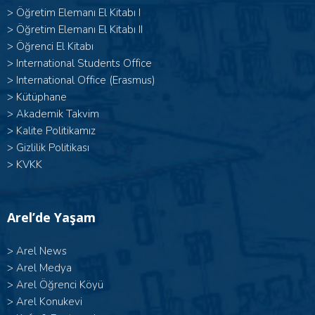
> Öğretim Elemanı El Kitabı I
>
Öğretim Elemanı El Kitabı II
>
Öğrenci El Kitabı
>
International Students Office
>
International Office (Erasmus)
>
Kütüphane
>
Akademik Takvim
>
Kalite Politikamız
>
Gizlilik Politikası
>
KVKK
Arel’de Yaşam
>
Arel News
>
Arel Medya
>
Arel Öğrenci Köyü
>
Arel Konukevi