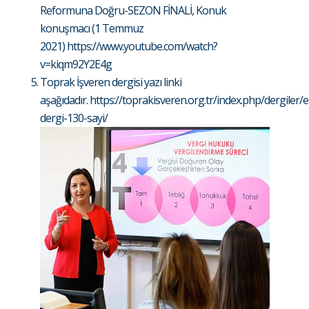
Reformuna Doğru-SEZON FİNALİ, Konuk
konuşmacı (1 Temmuz
2021)
https://www.youtube.com/watch?
v=kiqm92Y2E4g
Toprak İşveren dergisi yazı linki
aşağıdadır.
https://toprakisveren.org.tr/index.php/dergiler/e
dergi-130-sayi/