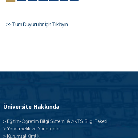
>> Tüm Duyurular İçin Tıklayın
Üniversite Hakkında
>
Eğitim-Öğretim Bilgi Sistemi & AKTS Bilgi Paketi
>
Yönetmelik ve Yönergeler
>
Kurumsal Kimlik