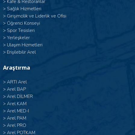
>
Kafe & Restoranlar
>
Sağlık Hizmetleri
>
Girişimcilik ve Liderlik ve Ofisi
>
Öğrenci Konseyi
>
Spor Tesisleri
>
Yerleşkeler
>
Ulaşım Hizmetleri
>
Erişilebilir Arel
Araştırma
>
ARTI Arel
>
Arel BAP
>
Arel DİLMER
>
Arel KAM
>
Arel MED-I
>
Arel PAM
>
Arel PRO
>
Arel POTKAM