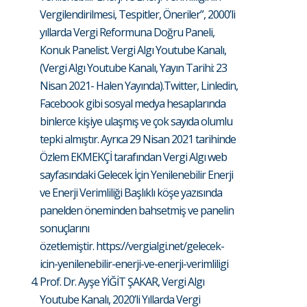
Vergilendirilmesi, Tespitler, Öneriler”, 2000’li
yıllarda Vergi Reformuna Doğru Paneli,
Konuk Panelist. Vergi Algı Youtube Kanalı,
(Vergi Algı Youtube Kanalı, Yayın Tarihi: 23
Nisan 2021- Halen Yayında).Twitter, Linledin,
Facebook gibi sosyal medya hesaplarında
binlerce kişiye ulaşmış ve çok sayıda olumlu
tepki almıştır. Ayrıca 29 Nisan 2021 tarihinde
Özlem EKMEKÇİ tarafından Vergi Algı web
sayfasındaki Gelecek İçin Yenilenebilir Enerji
ve Enerji Verimliliği Başlıklı köşe yazısında
panelden öneminden bahsetmiş ve panelin
sonuçlarını
özetlemiştir.
https://vergialgi.net/gelecek-
icin-yenilenebilir-enerji-ve-enerji-verimliligi
Prof. Dr. Ayşe YİĞİT ŞAKAR, Vergi Algı
Youtube Kanalı, 2020’li Yıllarda Vergi