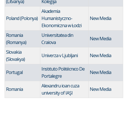
(Litvanya)
Kolegija
Akademia
Poland (Polonya)
Humanistyczno-
New Media
Ekonomiczna w Łodzi
Romania
Universitatea din
New Media
(Romanya)
Craiova
Slovakia
Univerza v Ljubljani
New Media
(Slovakya)
Instıtuto Polıtécnıco De
Portugal
New Media
Portalegre
Alexandru ioan cuza
Romania
New Media
university of IAŞI