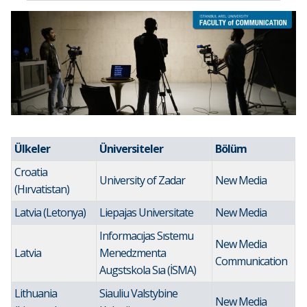
Ülkeler
Üniversiteler
Bölüm
Croatia
University of Zadar
New Media
(Hırvatistan)
Latvia (Letonya)
Liepajas Universitate
New Media
Informacıjas Sıstemu
New Media
Latvia
Menedzmenta
Communication
Augstskola Sıa (İSMA)
Lithuania
Siauliu Valstybine
New Media