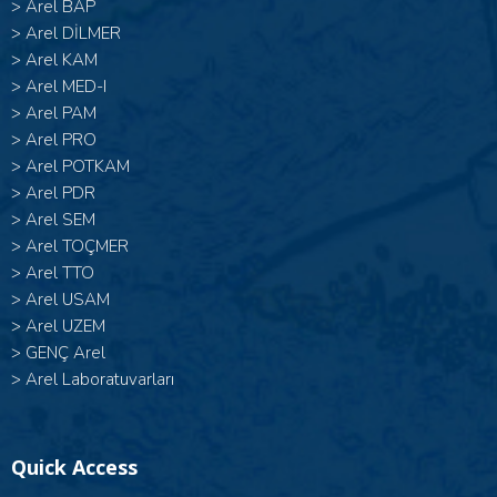
>
Arel BAP
>
Arel DİLMER
>
Arel KAM
>
Arel MED-I
>
Arel PAM
>
Arel PRO
>
Arel POTKAM
>
Arel PDR
>
Arel SEM
>
Arel TOÇMER
>
Arel TTO
>
Arel USAM
>
Arel UZEM
>
GENÇ Arel
>
Arel Laboratuvarları
Quick Access