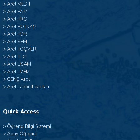
>
Arel MED-I
>
Arel PAM
>
Arel PRO
>
Arel POTKAM
>
Arel PDR
>
Arel SEM
>
Arel TOÇMER
>
Arel TTO
>
Arel USAM
>
Arel UZEM
>
GENÇ Arel
>
Arel Laboratuvarları
Quick Access
>
Öğrenci Bilgi Sistemi
>
Aday Öğrenci