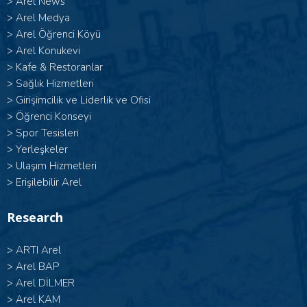
>
Arel News
>
Arel Medya
>
Arel Öğrenci Köyü
>
Arel Konukevi
>
Kafe & Restoranlar
>
Sağlık Hizmetleri
>
Girişimcilik ve Liderlik ve Ofisi
>
Öğrenci Konseyi
>
Spor Tesisleri
>
Yerleşkeler
>
Ulaşım Hizmetleri
>
Erişilebilir Arel
Research
>
ARTI Arel
>
Arel BAP
>
Arel DİLMER
>
Arel KAM