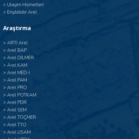
>
Ulaşım Hizmetleri
>
Erişilebilir Arel
Araştırma
>
ARTI Arel
>
Arel BAP
>
Arel DİLMER
>
Arel KAM
>
Arel MED-I
>
Arel PAM
>
Arel PRO
>
Arel POTKAM
>
Arel PDR
>
Arel SEM
>
Arel TOÇMER
>
Arel TTO
>
Arel USAM