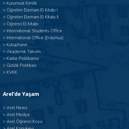
>
Kurumsal Kimlik
> Öğretim Elemanı El Kitabı I
>
Öğretim Elemanı El Kitabı II
>
Öğrenci El Kitabı
>
International Students Office
>
International Office (Erasmus)
>
Kütüphane
>
Akademik Takvim
>
Kalite Politikamız
>
Gizlilik Politikası
>
KVKK
Arel’de Yaşam
>
Arel News
>
Arel Medya
>
Arel Öğrenci Köyü
>
Arel Konukevi