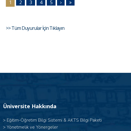
1
2
3
4
5
>> Tüm Duyurular İçin Tıklayın
Üniversite Hakkında
>
Eğitim-Öğretim Bilgi Sistemi & AKTS Bilgi Paketi
>
Yönetmelik ve Yönergeler