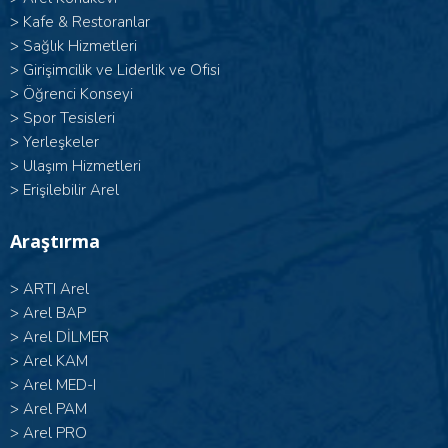
>
Kafe & Restoranlar
>
Sağlık Hizmetleri
>
Girişimcilik ve Liderlik ve Ofisi
>
Öğrenci Konseyi
>
Spor Tesisleri
>
Yerleşkeler
>
Ulaşım Hizmetleri
>
Erişilebilir Arel
Araştırma
>
ARTI Arel
>
Arel BAP
>
Arel DİLMER
>
Arel KAM
>
Arel MED-I
>
Arel PAM
>
Arel PRO