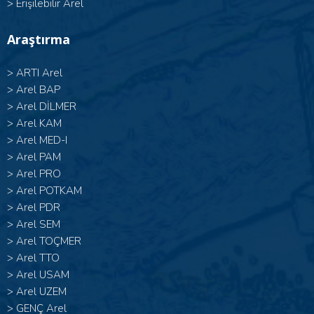
>
Erişilebilir Arel
Araştırma
>
ARTI Arel
>
Arel BAP
>
Arel DİLMER
>
Arel KAM
>
Arel MED-I
>
Arel PAM
>
Arel PRO
>
Arel POTKAM
>
Arel PDR
>
Arel SEM
>
Arel TOÇMER
>
Arel TTO
>
Arel USAM
>
Arel UZEM
>
GENÇ Arel