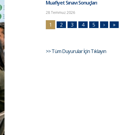
Muafiyet Sınavı Sonuçları
28 Temmuz 2026
1
2
3
4
5
>> Tüm Duyurular İçin Tıklayın