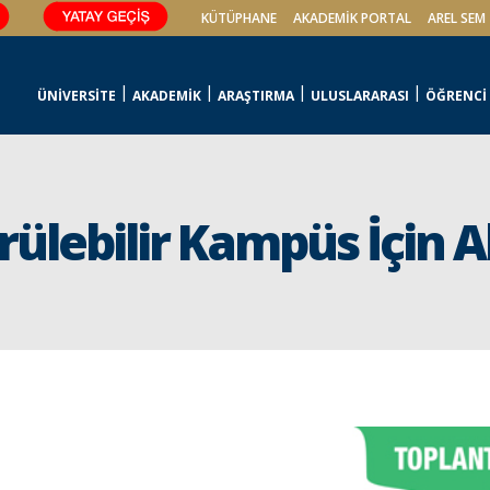
KÜTÜPHANE
AKADEMİK PORTAL
AREL SEM
ÜNİVERSİTE
AKADEMİK
ARAŞTIRMA
ULUSLARARASI
ÖĞRENCİ
dürülebilir Kampüs İçi