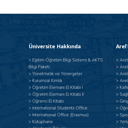
Üniversite Hakkında
Arel
>
Eğitim-Öğretim Bilgi Sistemi & AKTS
>
Are
Bilgi Paketi
>
Are
>
Yönetmelik ve Yönergeler
>
Are
>
Kurumsal Kimlik
>
Arel
> Öğretim Elemanı El Kitabı I
>
Kafe
>
Öğretim Elemanı El Kitabı II
>
Sağl
>
Öğrenci El Kitabı
>
Giri
>
International Students Office
>
Öğr
>
International Office (Erasmus)
>
Spor
>
Kütüphane
>
Yerl