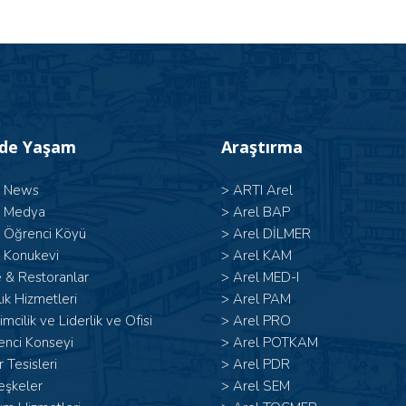
’de Yaşam
Araştırma
l News
>
ARTI Arel
l Medya
>
Arel BAP
l Öğrenci Köyü
>
Arel DİLMER
 Konukevi
>
Arel KAM
 & Restoranlar
>
Arel MED-I
ık Hizmetleri
>
Arel PAM
şimcilik ve Liderlik ve Ofisi
>
Arel PRO
enci Konseyi
>
Arel POTKAM
 Tesisleri
>
Arel PDR
eşkeler
>
Arel SEM