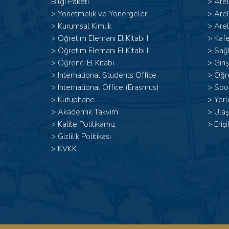
Bilgi Paketi
>
Are
>
Yönetmelik ve Yönergeler
>
Are
>
Kurumsal Kimlik
>
Arel
> Öğretim Elemanı El Kitabı I
>
Kafe
>
Öğretim Elemanı El Kitabı II
>
Sağl
>
Öğrenci El Kitabı
>
Giri
>
International Students Office
>
Öğr
>
International Office (Erasmus)
>
Spor
>
Kütüphane
>
Yerl
>
Akademik Takvim
>
Ulaş
>
Kalite Politikamız
>
Erişi
>
Gizlilik Politikası
>
KVKK