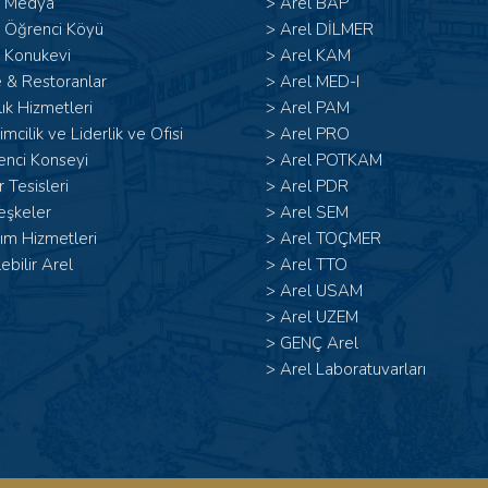
l Medya
>
Arel BAP
l Öğrenci Köyü
>
Arel DİLMER
 Konukevi
>
Arel KAM
 & Restoranlar
>
Arel MED-I
ık Hizmetleri
>
Arel PAM
şimcilik ve Liderlik ve Ofisi
>
Arel PRO
enci Konseyi
>
Arel POTKAM
 Tesisleri
>
Arel PDR
eşkeler
>
Arel SEM
ım Hizmetleri
>
Arel TOÇMER
lebilir Arel
>
Arel TTO
>
Arel USAM
>
Arel UZEM
>
GENÇ Arel
>
Arel Laboratuvarları