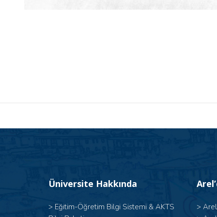
Üniversite Hakkında
Arel
>
Eğitim-Öğretim Bilgi Sistemi & AKTS
>
Are