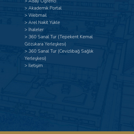
>
Aday Öğrenci
>
Akademik Portal
>
Webmail
>
Arel Nakit Yükle
>
İhaleler
>
360 Sanal Tur (Tepekent Kemal
Gözükara Yerleşkesi)
>
360 Sanal Tur (Cevizlibağ Sağlık
Yerleşkesi)
>
İletişim