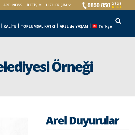
AREL NEWS
İLETIŞIM
HIZLI ERİŞİM
KALİTE
TOPLUMSAL KATKI
AREL’de YAŞAM
Türkçe
elediyesi Örneği
Arel Duyurular