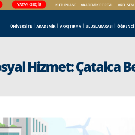
KÜTÜPHANE
AKADEMİK PORTAL
AREL SEM
ÜNİVERSİTE
AKADEMİK
ARAŞTIRMA
ULUSLARARASI
ÖĞRENCİ
syal Hizmet: Çatalca B