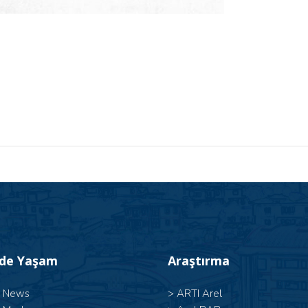
’de Yaşam
Araştırma
l News
>
ARTI Arel