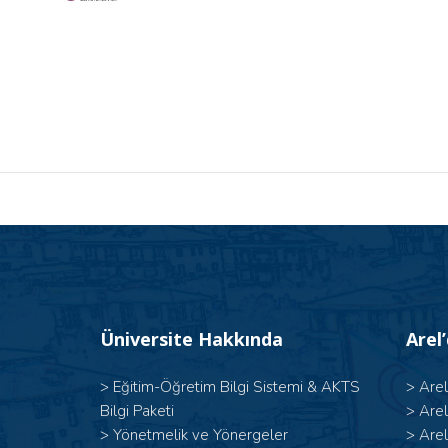
Üniversite Hakkında
Arel
>
Eğitim-Öğretim Bilgi Sistemi & AKTS
>
Are
Bilgi Paketi
>
Are
>
Yönetmelik ve Yönergeler
>
Are