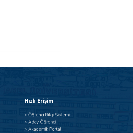
Hızlı Erişim
>
Öğrenci Bilgi Sistemi
>
Aday Öğrenci
>
Akademik Portal