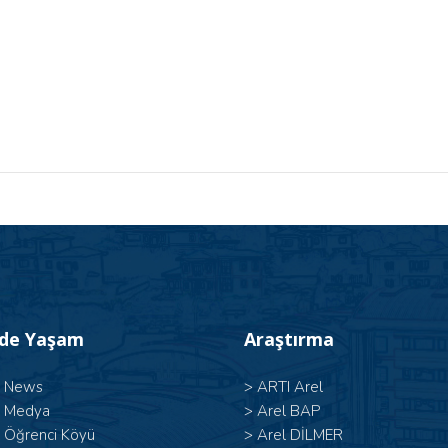
’de Yaşam
Araştırma
l News
>
ARTI Arel
l Medya
>
Arel BAP
l Öğrenci Köyü
>
Arel DİLMER