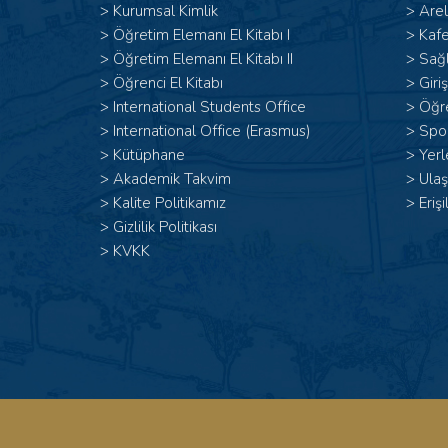
>
Kurumsal Kimlik
>
Arel
> Öğretim Elemanı El Kitabı I
>
Kafe
>
Öğretim Elemanı El Kitabı II
>
Sağl
>
Öğrenci El Kitabı
>
Giri
>
International Students Office
>
Öğr
>
International Office (Erasmus)
>
Spor
>
Kütüphane
>
Yerl
>
Akademik Takvim
>
Ulaş
>
Kalite Politikamız
>
Erişi
>
Gizlilik Politikası
>
KVKK