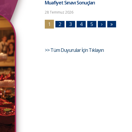
Muafiyet Sınavı Sonuçları
28 Temmuz 2026
1
2
3
4
5
>> Tüm Duyurular İçin Tıklayın