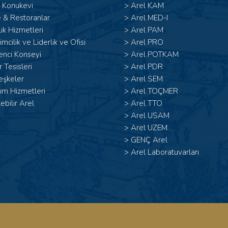
 Konukevi
>
Arel KAM
 & Restoranlar
>
Arel MED-I
ık Hizmetleri
>
Arel PAM
şimcilik ve Liderlik ve Ofisi
>
Arel PRO
enci Konseyi
>
Arel POTKAM
 Tesisleri
>
Arel PDR
eşkeler
>
Arel SEM
ım Hizmetleri
>
Arel TOÇMER
lebilir Arel
>
Arel TTO
>
Arel USAM
>
Arel UZEM
>
GENÇ Arel
>
Arel Laboratuvarları