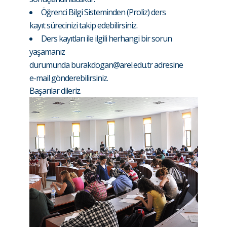
Öğrenci Bilgi Sisteminden (Proliz) ders
kayıt sürecinizi takip edebilirsiniz.
Ders kayıtları ile ilgili herhangi bir sorun
yaşamanız
durumunda
burakdogan@arel.edu.tr
adresine
e-mail gönderebilirsiniz.
Başarılar dileriz.