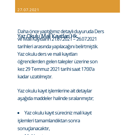
27.07.2021
Daha önce yaptığımız detaylı duyuruda Ders
Yaz Okulu Mali Kayıtları Hk.
ve Mali Kayıtların 21.07.2021 – 26.07.2021
tarihleri arasında yapılacağını belirtmiştik.
Yaz okulu ders ve mali kayıtları
öğrencilerden gelen talepler üzerine son
kez 29 Temmuz 2021 tarihi saat 17:00’a
kadar uzatılmıştır.
Yaz okulu kayıt işlemlerine ait detaylar
aşağıda maddeler halinde sıralanmıştır;
Yaz okulu kayıt süreciniz mali kayıt
işlemleri tamamlandıktan sonra
sonuçlanacaktır,