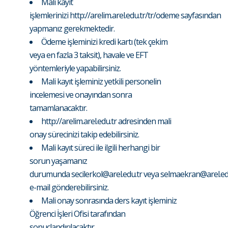
Mali kayıt
işlemlerinizi
http://arelim.arel.edu.tr/tr/odeme
sayfasından
yapmanız gerekmektedir.
Ödeme işleminizi kredi kartı (tek çekim
veya en fazla 3 taksit), havale ve EFT
yöntemleriyle yapabilirsiniz.
Mali kayıt işleminiz yetkili personelin
incelemesi ve onayından sonra
tamamlanacaktır.
http://arelim.arel.edu.tr
adresinden mali
onay sürecinizi takip edebilirsiniz.
Mali kayıt süreci ile ilgili herhangi bir
sorun yaşamanız
durumunda
secilerkol@arel.edu.tr
veya
selmaekran@arel.ed
e-mail gönderebilirsiniz.
Mali onay sonrasında ders kayıt işleminiz
Öğrenci İşleri Ofisi tarafından
sonuçlandırılacaktır.