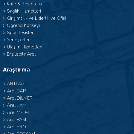
>
Kafe & Restoranlar
>
Sağlık Hizmetleri
>
Girişimcilik ve Liderlik ve Ofisi
>
Öğrenci Konseyi
>
Spor Tesisleri
>
Yerleşkeler
>
Ulaşım Hizmetleri
>
Erişilebilir Arel
Araştırma
>
ARTI Arel
>
Arel BAP
>
Arel DİLMER
>
Arel KAM
>
Arel MED-I
>
Arel PAM
>
Arel PRO