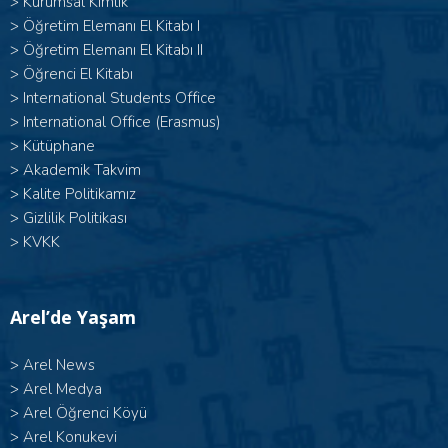
>
Kurumsal Kimlik
> Öğretim Elemanı El Kitabı I
>
Öğretim Elemanı El Kitabı II
>
Öğrenci El Kitabı
>
International Students Office
>
International Office (Erasmus)
>
Kütüphane
>
Akademik Takvim
>
Kalite Politikamız
>
Gizlilik Politikası
>
KVKK
Arel’de Yaşam
>
Arel News
>
Arel Medya
>
Arel Öğrenci Köyü
>
Arel Konukevi