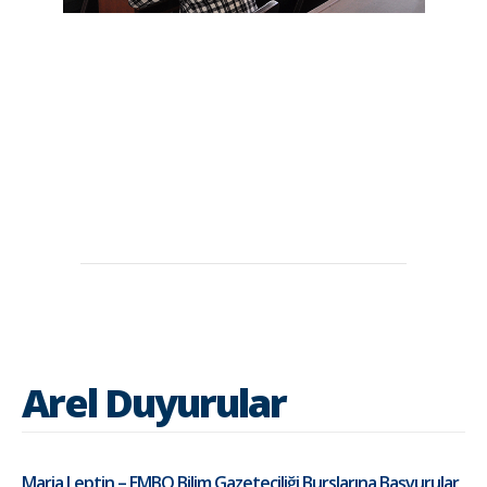
Arel Duyurular
Maria Leptin – EMBO Bilim Gazeteciliği Burslarına Başvurular