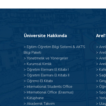
Üniversite Hakkında
Arel
>
Eğitim-Öğretim Bilgi Sistemi & AKTS
>
Are
Bilgi Paketi
>
Are
>
Yönetmelik ve Yönergeler
>
Are
>
Kurumsal Kimlik
>
Arel
> Öğretim Elemanı El Kitabı I
>
Kafe
>
Öğretim Elemanı El Kitabı II
>
Sağl
>
Öğrenci El Kitabı
>
Giri
>
International Students Office
>
Öğr
>
International Office (Erasmus)
>
Spor
>
Kütüphane
>
Yerl
>
Akademik Takvim
>
Ulaş