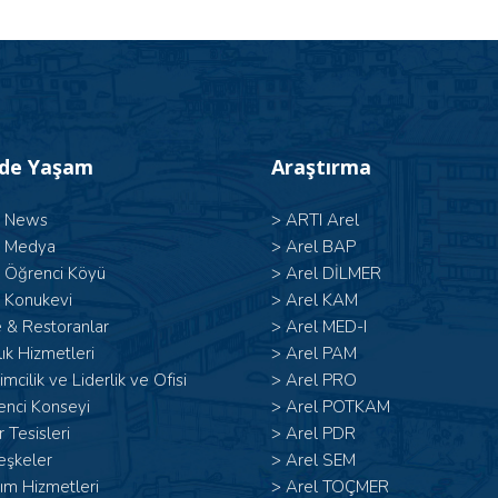
’de Yaşam
Araştırma
l News
>
ARTI Arel
l Medya
>
Arel BAP
l Öğrenci Köyü
>
Arel DİLMER
 Konukevi
>
Arel KAM
 & Restoranlar
>
Arel MED-I
ık Hizmetleri
>
Arel PAM
şimcilik ve Liderlik ve Ofisi
>
Arel PRO
enci Konseyi
>
Arel POTKAM
 Tesisleri
>
Arel PDR
eşkeler
>
Arel SEM
ım Hizmetleri
>
Arel TOÇMER