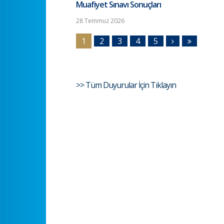
Muafiyet Sınavı Sonuçları
28 Temmuz 2026
1
2
3
4
5
>> Tüm Duyurular İçin Tıklayın