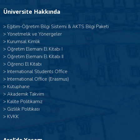
Üniversite Hakkında
>
Eğitim-Öğretim Bilgi Sistemi & AKTS Bilgi Paketi
>
Yönetmelik ve Yönergeler
>
Kurumsal Kimlik
> Öğretim Elemanı El Kitabı I
>
Öğretim Elemanı El Kitabı II
>
Öğrenci El Kitabı
>
International Students Office
>
International Office (Erasmus)
>
Kütüphane
>
Akademik Takvim
>
Kalite Politikamız
>
Gizlilik Politikası
>
KVKK