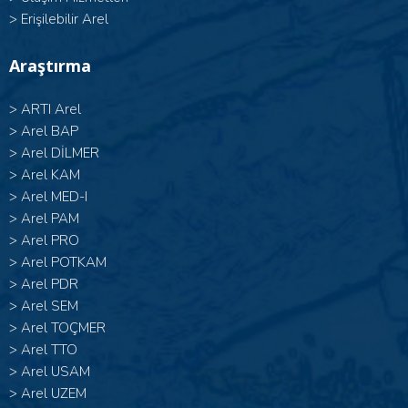
>
Erişilebilir Arel
Araştırma
>
ARTI Arel
>
Arel BAP
>
Arel DİLMER
>
Arel KAM
>
Arel MED-I
>
Arel PAM
>
Arel PRO
>
Arel POTKAM
>
Arel PDR
>
Arel SEM
>
Arel TOÇMER
>
Arel TTO
>
Arel USAM
>
Arel UZEM