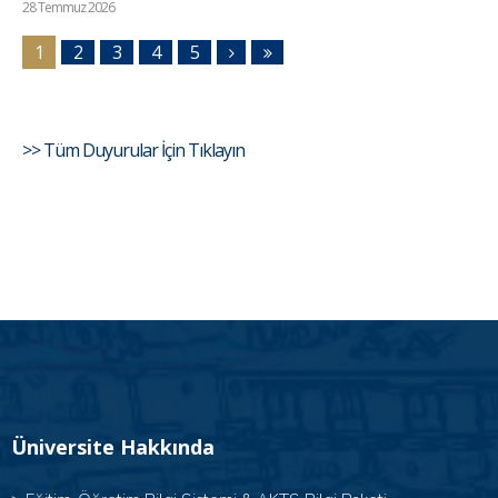
28 Temmuz 2026
1
2
3
4
5
>> Tüm Duyurular İçin Tıklayın
Üniversite Hakkında