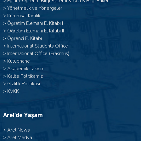
>
Eğitim-Öğretim Bilgi Sistemi & AKTS Bilgi Paketi
>
Yönetmelik ve Yönergeler
>
Kurumsal Kimlik
> Öğretim Elemanı El Kitabı I
>
Öğretim Elemanı El Kitabı II
>
Öğrenci El Kitabı
>
International Students Office
>
International Office (Erasmus)
>
Kütüphane
>
Akademik Takvim
>
Kalite Politikamız
>
Gizlilik Politikası
>
KVKK
Arel’de Yaşam
>
Arel News
>
Arel Medya