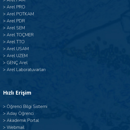
>
Arel PAM
>
Arel PRO
>
Arel POTKAM
>
Arel PDR
>
Arel SEM
>
Arel TOÇMER
>
Arel TTO
>
Arel USAM
>
Arel UZEM
>
GENÇ Arel
>
Arel Laboratuvarları
Hızlı Erişim
>
Öğrenci Bilgi Sistemi
>
Aday Öğrenci
>
Akademik Portal
>
Webmail