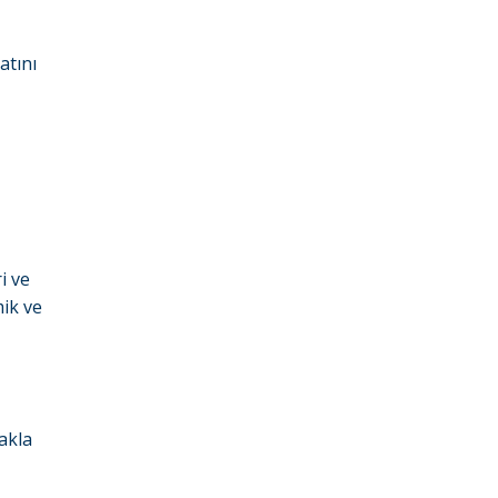
atını
i ve
ik ve
rakla