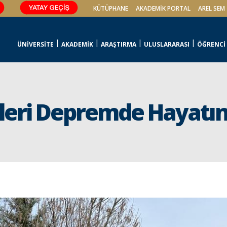
KÜTÜPHANE
AKADEMİK PORTAL
AREL SEM
ÜNİVERSİTE
AKADEMİK
ARAŞTIRMA
ULUSLARARASI
ÖĞRENCİ
ileri Depremde Hayatı