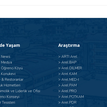
’de Yaşam
Araştırma
l News
>
ARTI Arel
l Medya
>
Arel BAP
l Öğrenci Köyü
>
Arel DİLMER
 Konukevi
>
Arel KAM
 & Restoranlar
>
Arel MED-I
ık Hizmetleri
>
Arel PAM
şimcilik ve Liderlik ve Ofisi
>
Arel PRO
enci Konseyi
>
Arel POTKAM
 Tesisleri
>
Arel PDR