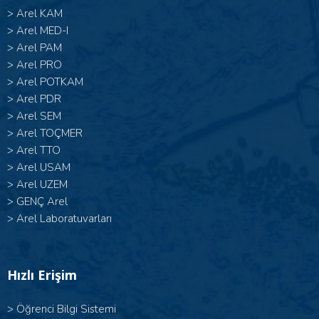
>
Arel KAM
>
Arel MED-I
>
Arel PAM
>
Arel PRO
>
Arel POTKAM
>
Arel PDR
>
Arel SEM
>
Arel TOÇMER
>
Arel TTO
>
Arel USAM
>
Arel UZEM
>
GENÇ Arel
>
Arel Laboratuvarları
Hızlı Erişim
>
Öğrenci Bilgi Sistemi