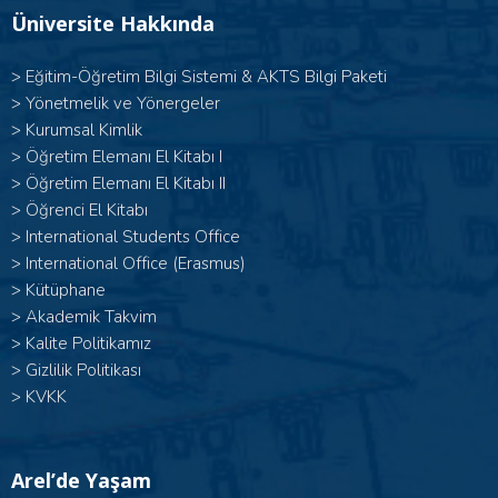
Üniversite Hakkında
>
Eğitim-Öğretim Bilgi Sistemi & AKTS Bilgi Paketi
>
Yönetmelik ve Yönergeler
>
Kurumsal Kimlik
> Öğretim Elemanı El Kitabı I
>
Öğretim Elemanı El Kitabı II
>
Öğrenci El Kitabı
>
International Students Office
>
International Office (Erasmus)
>
Kütüphane
>
Akademik Takvim
>
Kalite Politikamız
>
Gizlilik Politikası
>
KVKK
Arel’de Yaşam