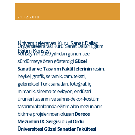
21.12.2018
Üniversitelerarası Kurul Sanat Dalları
Üniversitelerarası Kurul Sanat Dalları Eğitim
Eğitim Konseyi
Konseyi’nin 2009 yılından günümüze
sürdürmeye özen gösterdiği
Güzel
Sanatlar ve Tasarım Fakültelerinin
resim,
heykel, grafik, seramik, cam, tekstil,
geleneksel Türk sanatları, fotoğraf, iç
mimarlık, sinema-televizyon, endüstri
ürünleri tasarımı ve sahne-dekor-kostüm
tasarımı alanlarında eğitim alan mezunların
bitirme projelerinden oluşan
Derece
Mezunları IX. Sergisi
bu yıl
Ordu
Üniversitesi Güzel Sanatlar Fakültesi