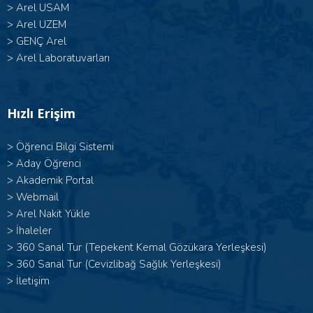
>
Arel USAM
>
Arel UZEM
>
GENÇ Arel
>
Arel Laboratuvarları
Hızlı Erişim
>
Öğrenci Bilgi Sistemi
>
Aday Öğrenci
>
Akademik Portal
>
Webmail
>
Arel Nakit Yükle
>
İhaleler
>
360 Sanal Tur (Tepekent Kemal Gözükara Yerleşkesi)
>
360 Sanal Tur (Cevizlibağ Sağlık Yerleşkesi)
>
İletişim