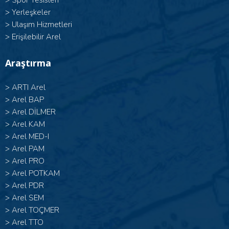
>
Spor Tesisleri
>
Yerleşkeler
>
Ulaşım Hizmetleri
>
Erişilebilir Arel
Araştırma
>
ARTI Arel
>
Arel BAP
>
Arel DİLMER
>
Arel KAM
>
Arel MED-I
>
Arel PAM
>
Arel PRO
>
Arel POTKAM
>
Arel PDR
>
Arel SEM
>
Arel TOÇMER
>
Arel TTO