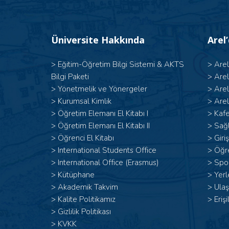
Üniversite Hakkında
Arel
>
Eğitim-Öğretim Bilgi Sistemi & AKTS
>
Are
Bilgi Paketi
>
Are
>
Yönetmelik ve Yönergeler
>
Are
>
Kurumsal Kimlik
>
Arel
> Öğretim Elemanı El Kitabı I
>
Kafe
>
Öğretim Elemanı El Kitabı II
>
Sağl
>
Öğrenci El Kitabı
>
Giri
>
International Students Office
>
Öğr
>
International Office (Erasmus)
>
Spor
>
Kütüphane
>
Yerl
>
Akademik Takvim
>
Ulaş
>
Kalite Politikamız
>
Erişi
>
Gizlilik Politikası
>
KVKK