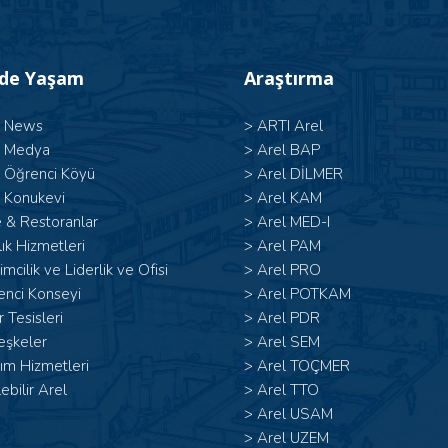
’de Yaşam
Araştırma
l News
>
ARTI Arel
l Medya
>
Arel BAP
l Öğrenci Köyü
>
Arel DİLMER
 Konukevi
>
Arel KAM
 & Restoranlar
>
Arel MED-I
ık Hizmetleri
>
Arel PAM
şimcilik ve Liderlik ve Ofisi
>
Arel PRO
enci Konseyi
>
Arel POTKAM
 Tesisleri
>
Arel PDR
eşkeler
>
Arel SEM
ım Hizmetleri
>
Arel TOÇMER
lebilir Arel
>
Arel TTO
>
Arel USAM
>
Arel UZEM