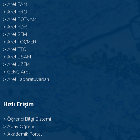
>
Arel PAM
>
Arel PRO
>
Arel POTKAM
>
Arel PDR
>
Arel SEM
>
Arel TOÇMER
>
Arel TTO
>
Arel USAM
>
Arel UZEM
>
GENÇ Arel
>
Arel Laboratuvarları
Hızlı Erişim
>
Öğrenci Bilgi Sistemi
>
Aday Öğrenci
>
Akademik Portal