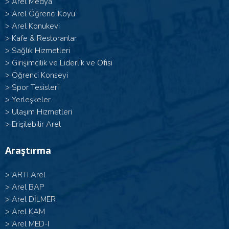
>
Arel Medya
>
Arel Öğrenci Köyü
>
Arel Konukevi
>
Kafe & Restoranlar
>
Sağlık Hizmetleri
>
Girişimcilik ve Liderlik ve Ofisi
>
Öğrenci Konseyi
>
Spor Tesisleri
>
Yerleşkeler
>
Ulaşım Hizmetleri
>
Erişilebilir Arel
Araştırma
>
ARTI Arel
>
Arel BAP
>
Arel DİLMER
>
Arel KAM
>
Arel MED-I