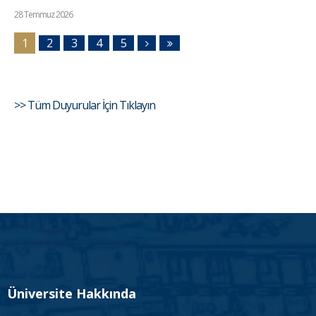
28 Temmuz 2026
1
2
3
4
5
>> Tüm Duyurular İçin Tıklayın
Üniversite Hakkında