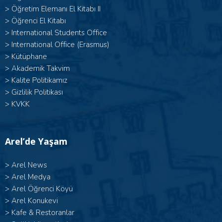
>
Öğretim Elemanı El Kitabı II
>
Öğrenci El Kitabı
>
International Students Office
>
International Office (Erasmus)
>
Kütüphane
>
Akademik Takvim
>
Kalite Politikamız
>
Gizlilik Politikası
>
KVKK
Arel’de Yaşam
>
Arel News
>
Arel Medya
>
Arel Öğrenci Köyü
>
Arel Konukevi
>
Kafe & Restoranlar