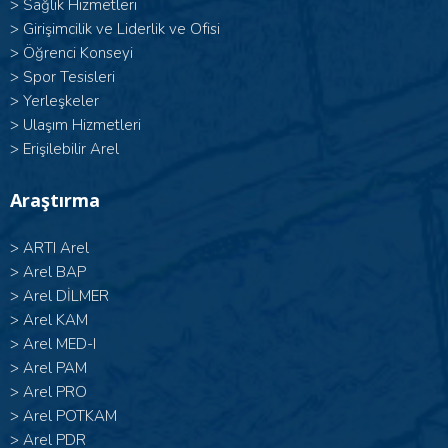
>
Sağlık Hizmetleri
>
Girişimcilik ve Liderlik ve Ofisi
>
Öğrenci Konseyi
>
Spor Tesisleri
>
Yerleşkeler
>
Ulaşım Hizmetleri
>
Erişilebilir Arel
Araştırma
>
ARTI Arel
>
Arel BAP
>
Arel DİLMER
>
Arel KAM
>
Arel MED-I
>
Arel PAM
>
Arel PRO
>
Arel POTKAM
>
Arel PDR