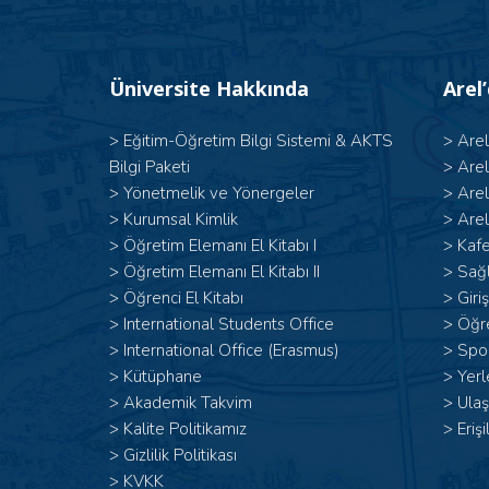
Üniversite Hakkında
Arel
>
Eğitim-Öğretim Bilgi Sistemi & AKTS
>
Are
Bilgi Paketi
>
Are
>
Yönetmelik ve Yönergeler
>
Are
>
Kurumsal Kimlik
>
Arel
> Öğretim Elemanı El Kitabı I
>
Kafe
>
Öğretim Elemanı El Kitabı II
>
Sağl
>
Öğrenci El Kitabı
>
Giri
>
International Students Office
>
Öğr
>
International Office (Erasmus)
>
Spor
>
Kütüphane
>
Yerl
>
Akademik Takvim
>
Ulaş
>
Kalite Politikamız
>
Erişi
>
Gizlilik Politikası
>
KVKK