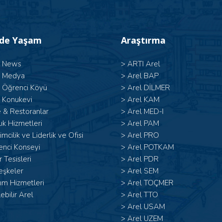
’de Yaşam
Araştırma
l News
>
ARTI Arel
l Medya
>
Arel BAP
l Öğrenci Köyü
>
Arel DİLMER
 Konukevi
>
Arel KAM
 & Restoranlar
>
Arel MED-I
ık Hizmetleri
>
Arel PAM
şimcilik ve Liderlik ve Ofisi
>
Arel PRO
enci Konseyi
>
Arel POTKAM
 Tesisleri
>
Arel PDR
eşkeler
>
Arel SEM
ım Hizmetleri
>
Arel TOÇMER
lebilir Arel
>
Arel TTO
>
Arel USAM
>
Arel UZEM