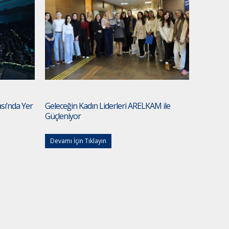
ası’nda Yer
Geleceğin Kadın Liderleri ARELKAM ile
Güçleniyor
Devamı İçin Tıklayın