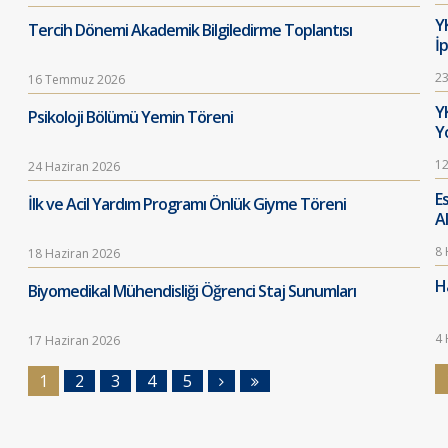
Y
Tercih Dönemi Akademik Bilgiledirme Toplantısı
İ
23
16 Temmuz 2026
Y
Psikoloji Bölümü Yemin Töreni
Y
12
24 Haziran 2026
E
İlk ve Acil Yardım Programı Önlük Giyme Töreni
A
8 
18 Haziran 2026
Ha
Biyomedikal Mühendisliği Öğrenci Staj Sunumları
4 
17 Haziran 2026
1
2
3
4
5