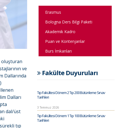
Erasmus
Bologna Ders Bilgi Paketi
Akademik Kadro
Puan ve Kontenjanlar
Burs İmkanları
i oluşturan
stajlarının ve
Fakülte Duyuruları
im Dallarında
)
ellenen
Tıp Fakültesi Dönem 2 Tıp 200 Bütünleme Sınav
im Dalları
Tarihleri
ıpta
3 Temmuz 2026
an dal/üst
Tıp Fakültesi Dönem 1 Tıp 100 Bütünleme Sınav
aki
Tarihleri
sürekli tıp