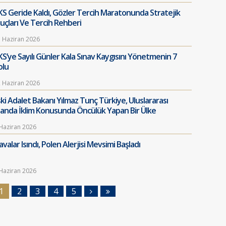
KS Geride Kaldı, Gözler Tercih Maratonunda Stratejik
puçları Ve Tercih Rehberi
 Haziran 2026
KS’ye Sayılı Günler Kala Sınav Kaygısını Yönetmenin 7
olu
 Haziran 2026
ski Adalet Bakanı Yılmaz Tunç Türkiye, Uluslararası
landa İklim Konusunda Öncülük Yapan Bir Ülke
Haziran 2026
valar Isındı, Polen Alerjisi Mevsimi Başladı
Haziran 2026
1
2
3
4
5