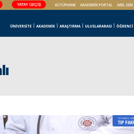
KÜTÜPHANE
AKADEMİK PORTAL
AREL SEM
ÜNİVERSİTE
AKADEMİK
ARAŞTIRMA
ULUSLARARASI
ÖĞRENCİ
lı