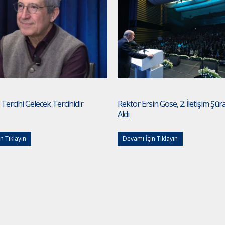
 Tercihi Gelecek Tercihidir
Rektör Ersin Göse, 2. İletişim Şûr
Aldı
n Tıklayın
Devamı İçin Tıklayın