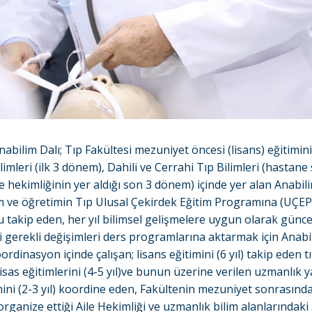
nabilim Dalı; Tıp Fakültesi mezuniyet öncesi (lisans) eğitimin
imleri (ilk 3 dönem), Dahili ve Cerrahi Tıp Bilimleri (hastane 
le hekimliğinin yer aldığı son 3 dönem) içinde yer alan Anabil
im ve öğretimin Tıp Ulusal Çekirdek Eğitim Programına (UÇEP
takip eden, her yıl bilimsel gelişmelere uygun olarak günc
 gerekli değişimleri ders programlarına aktarmak için Anabil
koordinasyon içinde çalışan; lisans eğitimini (6 yıl) takip eden t
isas eğitimlerini (4-5 yıl)ve bunun üzerine verilen uzmanlık y
imini (2-3 yıl) koordine eden, Fakültenin mezuniyet sonrasınd
ganize ettiği Aile Hekimliği ve uzmanlık bilim alanlarındaki 