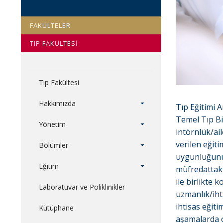
FAKÜLTELER
TIP FAKÜLTESİ
Tıp Fakültesi
Hakkımızda
Tıp Eğitimi A
Temel Tıp Bil
Yönetim
intörnlük/ai
verilen eğit
Bölümler
uygunluğunu 
Eğitim
müfredattaki
ile birlikte 
Laboratuvar ve Poliklinikler
uzmanlık/iht
ihtisas eğit
Kütüphane
aşamalarda or