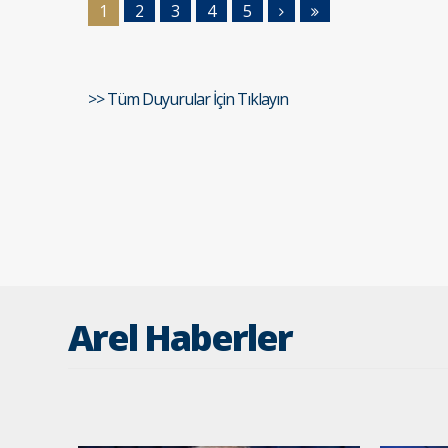
1
2
3
4
5
>> Tüm Duyurular İçin Tıklayın
Arel Haberler