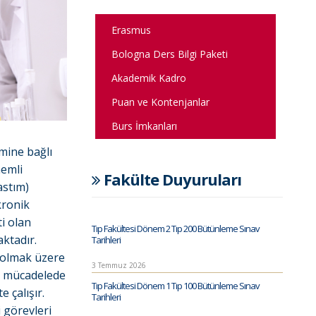
Erasmus
Bologna Ders Bilgi Paketi
Akademik Kadro
Puan ve Kontenjanlar
Burs İmkanları
mine bağlı
nemli
Fakülte Duyuruları
astım)
kronik
ti olan
Tıp Fakültesi Dönem 2 Tıp 200 Bütünleme Sınav
aktadır.
Tarihleri
 olmak üzere
3 Temmuz 2026
ile mücadelede
Tıp Fakültesi Dönem 1 Tıp 100 Bütünleme Sınav
e çalışır.
Tarihleri
 görevleri