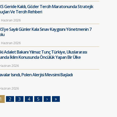
KS Geride Kaldı, Gözler Tercih Maratonunda Stratejik
puçları Ve Tercih Rehberi
 Haziran 2026
KS’ye Sayılı Günler Kala Sınav Kaygısını Yönetmenin 7
olu
 Haziran 2026
ski Adalet Bakanı Yılmaz Tunç Türkiye, Uluslararası
landa İklim Konusunda Öncülük Yapan Bir Ülke
Haziran 2026
valar Isındı, Polen Alerjisi Mevsimi Başladı
Haziran 2026
1
2
3
4
5