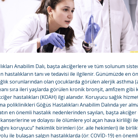
ıkları Anabilim Dalı, başta akciğerlere ve tüm solunum siste
n hastalıkların tanı ve tedavisi ile ilgilenir. Günümüzde en ö
ğlık sorunlarından olan çocuklarda görülen alerjik asthma (
yanı sıra ileri yaşlarda görülen kronik bronşit, amfizem gibi 
ciğer hastalıkları (KOAH) ilgi alanıdır. Koruyucu sağlık hizme
ma poliklinikleri Göğüs Hastalıkları Anabilim Dalında yer alm
ın en önemli hastalık nedenlerinden sayılan, başta akciğer
 kanserlerine ve dolayısı ile ölümlere yol açan hava kirliliği 
ğını koruyucu” hekimlik birimleri (ör. aile hekimleri) ile birlikt
yolu ile bulaşan salgın hastalıklarda (ör: COVİD-19) en önemli