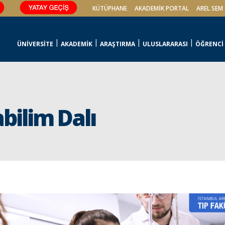
KÜTÜPHANE
AKADEMİK PORTAL
AREL SEM
ÜNİVERSİTE
AKADEMİK
ARAŞTIRMA
ULUSLARARASI
ÖĞRENCİ
bilim Dalı