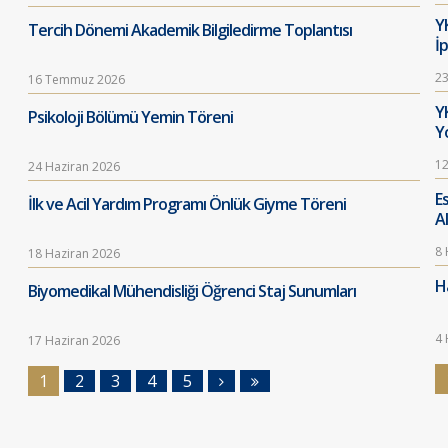
Y
Tercih Dönemi Akademik Bilgiledirme Toplantısı
İ
23
16 Temmuz 2026
Y
Psikoloji Bölümü Yemin Töreni
Y
12
24 Haziran 2026
E
İlk ve Acil Yardım Programı Önlük Giyme Töreni
A
8 
18 Haziran 2026
Ha
Biyomedikal Mühendisliği Öğrenci Staj Sunumları
4 
17 Haziran 2026
1
2
3
4
5