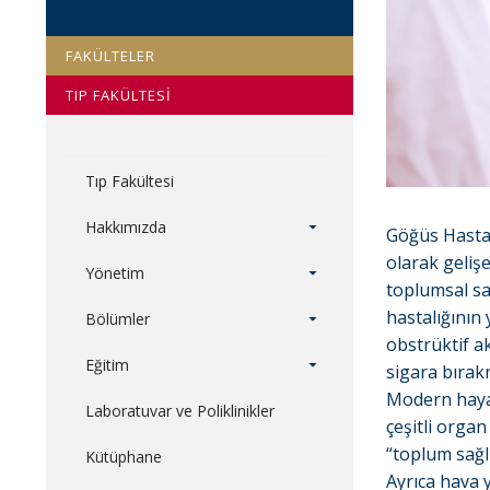
FAKÜLTELER
TIP FAKÜLTESİ
Tıp Fakültesi
Hakkımızda
Göğüs Hastal
olarak gelişe
Yönetim
toplumsal sa
hastalığının 
Bölümler
obstrüktif ak
Eğitim
sigara bırak
Modern hayat
Laboratuvar ve Poliklinikler
çeşitli organ
“toplum sağlı
Kütüphane
Ayrıca hava 