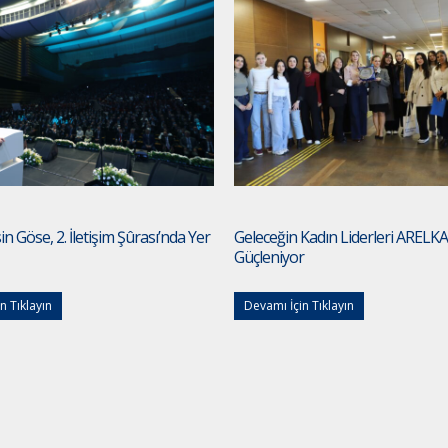
n Göse, 2. İletişim Şûrası’nda Yer
Geleceğin Kadın Liderleri ARELKA
Güçleniyor
n Tıklayın
Devamı İçin Tıklayın