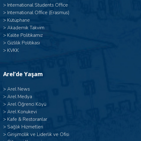
>
International Students Office
>
International Office (Erasmus)
>
Kütüphane
>
Akademik Takvim
>
Kalite Politikamız
>
Gizlilik Politikası
>
KVKK
Arel’de Yaşam
>
Arel News
>
Arel Medya
>
Arel Öğrenci Köyü
>
Arel Konukevi
>
Kafe & Restoranlar
>
Sağlık Hizmetleri
>
Girişimcilik ve Liderlik ve Ofisi