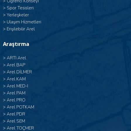
>
Öğrenci Konseyi
>
Spor Tesisleri
>
Yerleşkeler
>
Ulaşım Hizmetleri
>
Erişilebilir Arel
Araştırma
>
ARTI Arel
>
Arel BAP
>
Arel DİLMER
>
Arel KAM
>
Arel MED-I
>
Arel PAM
>
Arel PRO
>
Arel POTKAM
>
Arel PDR
>
Arel SEM
>
Arel TOÇMER