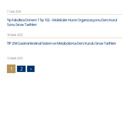
7 Ocak 2026
Tıp Fakültesi Dönem 1 Tıp 102 – Moleküler Hücre Organizasyonu Ders Kurul
Sonu Sınav Tarihleri
18 Aralık 2025
TIP 204 Gastrointestinal Sistem ve Metabolizma Ders Kurulu Sınav Tarihleri
12 Aralık 2025
1
2