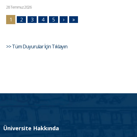
28 Temmuz 2026
1
2
3
4
5
>> Tüm Duyurular İçin Tıklayın
Üniversite Hakkında