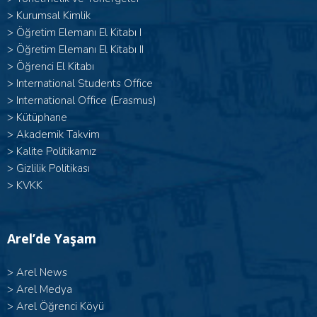
>
Kurumsal Kimlik
> Öğretim Elemanı El Kitabı I
>
Öğretim Elemanı El Kitabı II
>
Öğrenci El Kitabı
>
International Students Office
>
International Office (Erasmus)
>
Kütüphane
>
Akademik Takvim
>
Kalite Politikamız
>
Gizlilik Politikası
>
KVKK
Arel’de Yaşam
>
Arel News
>
Arel Medya
>
Arel Öğrenci Köyü