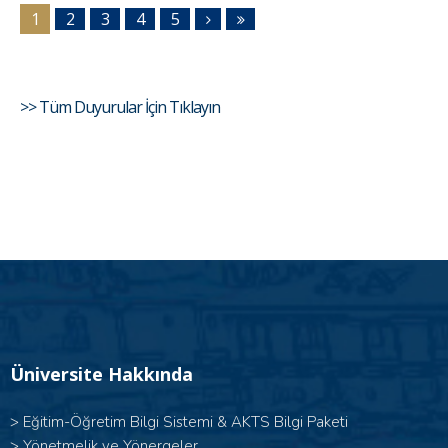
1
2
3
4
5
>> Tüm Duyurular İçin Tıklayın
Üniversite Hakkında
>
Eğitim-Öğretim Bilgi Sistemi & AKTS Bilgi Paketi
>
Yönetmelik ve Yönergeler