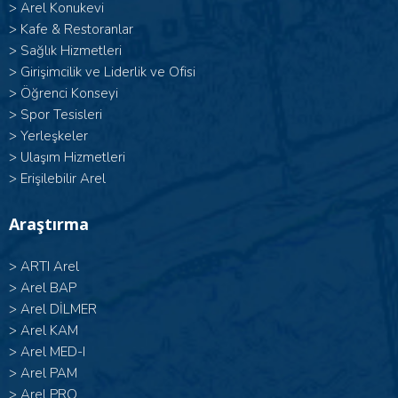
>
Arel Konukevi
>
Kafe & Restoranlar
>
Sağlık Hizmetleri
>
Girişimcilik ve Liderlik ve Ofisi
>
Öğrenci Konseyi
>
Spor Tesisleri
>
Yerleşkeler
>
Ulaşım Hizmetleri
>
Erişilebilir Arel
Araştırma
>
ARTI Arel
>
Arel BAP
>
Arel DİLMER
>
Arel KAM
>
Arel MED-I
>
Arel PAM
>
Arel PRO