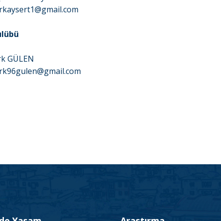
rkaysert1@gmail.com
ulübü
rk GÜLEN
rk96gulen@gmail.com
’de Yaşam
Araştırma