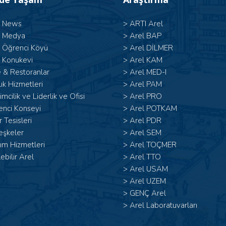
l News
>
ARTI Arel
l Medya
>
Arel BAP
l Öğrenci Köyü
>
Arel DİLMER
 Konukevi
>
Arel KAM
 & Restoranlar
>
Arel MED-I
ık Hizmetleri
>
Arel PAM
şimcilik ve Liderlik ve Ofisi
>
Arel PRO
enci Konseyi
>
Arel POTKAM
 Tesisleri
>
Arel PDR
eşkeler
>
Arel SEM
ım Hizmetleri
>
Arel TOÇMER
lebilir Arel
>
Arel TTO
>
Arel USAM
>
Arel UZEM
>
GENÇ Arel
>
Arel Laboratuvarları