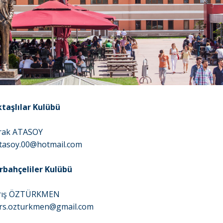
ktaşlılar Kulübü
rak ATASOY
tasoy.00@hotmail.com
erbahçeliler Kulübü
rış ÖZTÜRKMEN
rs.ozturkmen@gmail.com