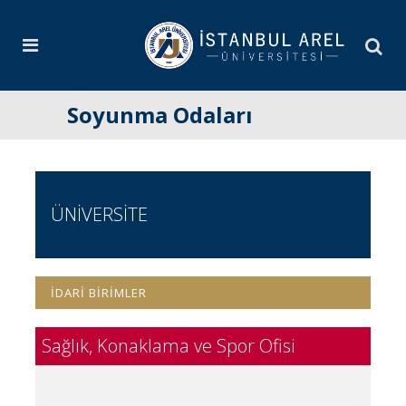
Soyunma Odaları
ÜNİVERSİTE
İDARİ BİRİMLER
Sağlık, Konaklama ve Spor Ofisi