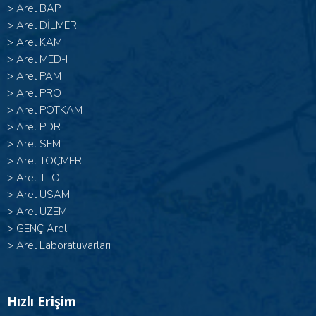
>
Arel BAP
>
Arel DİLMER
>
Arel KAM
>
Arel MED-I
>
Arel PAM
>
Arel PRO
>
Arel POTKAM
>
Arel PDR
>
Arel SEM
>
Arel TOÇMER
>
Arel TTO
>
Arel USAM
>
Arel UZEM
>
GENÇ Arel
>
Arel Laboratuvarları
Hızlı Erişim