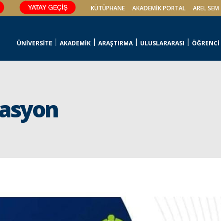
KÜTÜPHANE
AKADEMİK PORTAL
AREL SEM
ÜNİVERSİTE
AKADEMİK
ARAŞTIRMA
ULUSLARARASI
ÖĞRENCİ
vasyon