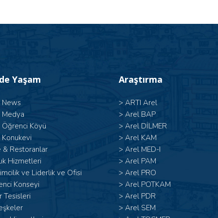
’de Yaşam
Araştırma
l News
>
ARTI Arel
l Medya
>
Arel BAP
l Öğrenci Köyü
>
Arel DİLMER
 Konukevi
>
Arel KAM
 & Restoranlar
>
Arel MED-I
ık Hizmetleri
>
Arel PAM
şimcilik ve Liderlik ve Ofisi
>
Arel PRO
enci Konseyi
>
Arel POTKAM
 Tesisleri
>
Arel PDR
eşkeler
>
Arel SEM