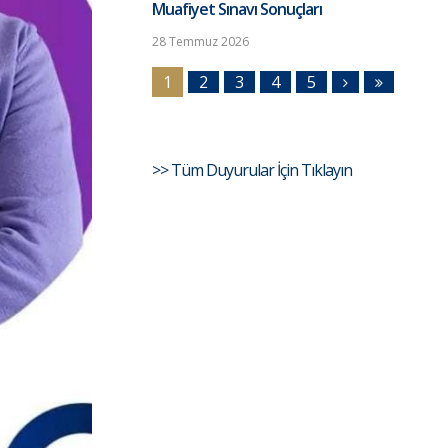
Muafiyet Sınavı Sonuçları
28 Temmuz 2026
1
2
3
4
5
>> Tüm Duyurular İçin Tıklayın