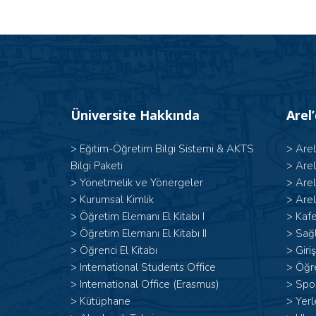
Üniversite Hakkında
Arel
>
Eğitim-Öğretim Bilgi Sistemi & AKTS
>
Are
Bilgi Paketi
>
Are
>
Yönetmelik ve Yönergeler
>
Are
>
Kurumsal Kimlik
>
Arel
> Öğretim Elemanı El Kitabı I
>
Kafe
>
Öğretim Elemanı El Kitabı II
>
Sağl
>
Öğrenci El Kitabı
>
Giri
>
International Students Office
>
Öğr
>
International Office (Erasmus)
>
Spor
>
Kütüphane
>
Yerl