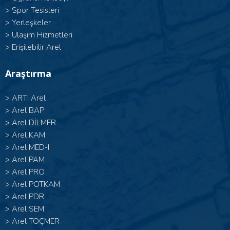
>
Spor Tesisleri
>
Yerleşkeler
>
Ulaşım Hizmetleri
>
Erişilebilir Arel
Araştırma
>
ARTI Arel
>
Arel BAP
>
Arel DİLMER
>
Arel KAM
>
Arel MED-I
>
Arel PAM
>
Arel PRO
>
Arel POTKAM
>
Arel PDR
>
Arel SEM
>
Arel TOÇMER