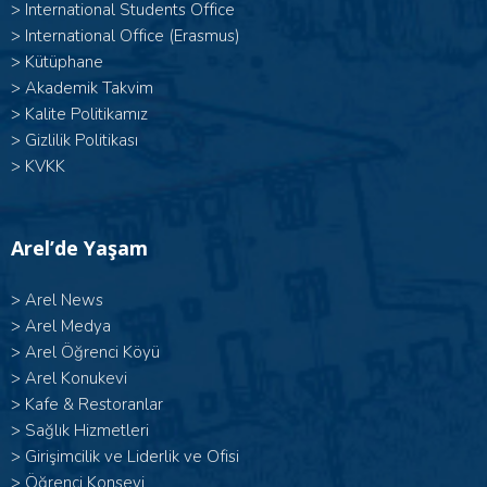
>
International Students Office
>
International Office (Erasmus)
>
Kütüphane
>
Akademik Takvim
>
Kalite Politikamız
>
Gizlilik Politikası
>
KVKK
Arel’de Yaşam
>
Arel News
>
Arel Medya
>
Arel Öğrenci Köyü
>
Arel Konukevi
>
Kafe & Restoranlar
>
Sağlık Hizmetleri
>
Girişimcilik ve Liderlik ve Ofisi
>
Öğrenci Konseyi