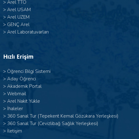
>
Arel TTO
>
Arel USAM
>
Arel UZEM
>
GENÇ Arel
>
Arel Laboratuvarları
Hızlı Erişim
>
Öğrenci Bilgi Sistemi
>
Aday Öğrenci
>
Akademik Portal
>
Webmail
>
Arel Nakit Yükle
>
İhaleler
>
360 Sanal Tur (Tepekent Kemal Gözükara Yerleşkesi)
>
360 Sanal Tur (Cevizlibağ Sağlık Yerleşkesi)
>
İletişim