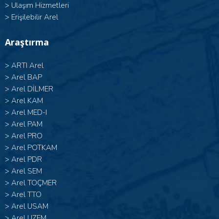
>
Ulaşım Hizmetleri
>
Erişilebilir Arel
Araştırma
>
ARTI Arel
>
Arel BAP
>
Arel DİLMER
>
Arel KAM
>
Arel MED-I
>
Arel PAM
>
Arel PRO
>
Arel POTKAM
>
Arel PDR
>
Arel SEM
>
Arel TOÇMER
>
Arel TTO
>
Arel USAM
>
Arel UZEM