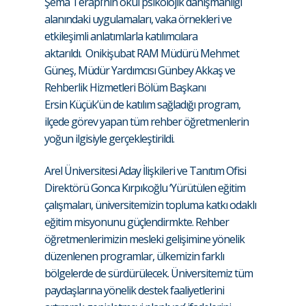
Şema Terapi’nin okul psikolojik danışmanlığı
alanındaki uygulamaları, vaka örnekleri ve
etkileşimli anlatımlarla katılımcılara
aktarıldı. Onikişubat RAM Müdürü Mehmet
Güneş, Müdür Yardımcısı Günbey Akkaş ve
Rehberlik Hizmetleri Bölüm Başkanı
Ersin Küçük’ün de katılım sağladığı program,
ilçede görev yapan tüm rehber öğretmenlerin
yoğun ilgisiyle gerçekleştirildi.
Arel Üniversitesi Aday İlişkileri ve Tanıtım Ofisi
Direktörü Gonca Kırpıkoğlu ‘Yürütülen eğitim
çalışmaları, üniversitemizin topluma katkı odaklı
eğitim misyonunu güçlendirmkte. Rehber
öğretmenlerimizin mesleki gelişimine yönelik
düzenlenen programlar, ülkemizin farklı
bölgelerde de sürdürülecek. Üniversitemiz tüm
paydaşlarına yönelik destek faaliyetlerini