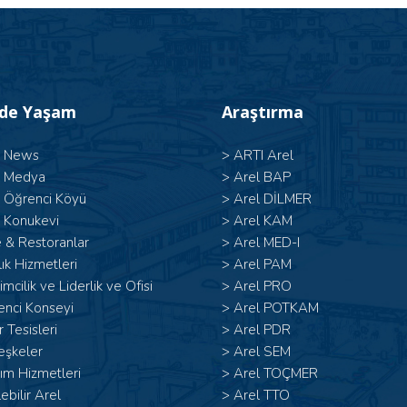
’de Yaşam
Araştırma
l News
>
ARTI Arel
l Medya
>
Arel BAP
l Öğrenci Köyü
>
Arel DİLMER
 Konukevi
>
Arel KAM
 & Restoranlar
>
Arel MED-I
ık Hizmetleri
>
Arel PAM
şimcilik ve Liderlik ve Ofisi
>
Arel PRO
enci Konseyi
>
Arel POTKAM
 Tesisleri
>
Arel PDR
eşkeler
>
Arel SEM
ım Hizmetleri
>
Arel TOÇMER
lebilir Arel
>
Arel TTO