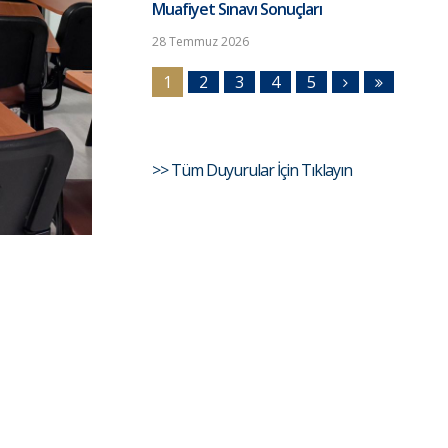
Muafiyet Sınavı Sonuçları
28 Temmuz 2026
1
2
3
4
5
>> Tüm Duyurular İçin Tıklayın