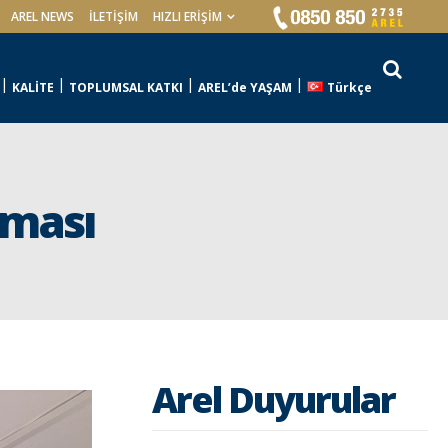
AREL NEWS
İLETIŞIM
HIZLI ERİŞİM
KALİTE
TOPLUMSAL KATKI
AREL’de YAŞAM
Türkçe
şması
Arel Duyurular