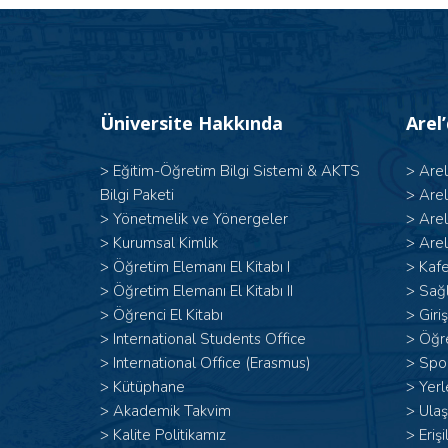
Üniversite Hakkında
Arel
>
Eğitim-Öğretim Bilgi Sistemi & AKTS
>
Are
Bilgi Paketi
>
Are
>
Yönetmelik ve Yönergeler
>
Are
>
Kurumsal Kimlik
>
Arel
> Öğretim Elemanı El Kitabı I
>
Kafe
>
Öğretim Elemanı El Kitabı II
>
Sağl
>
Öğrenci El Kitabı
>
Giri
>
International Students Office
>
Öğr
>
International Office (Erasmus)
>
Spor
>
Kütüphane
>
Yerl
>
Akademik Takvim
>
Ulaş
>
Kalite Politikamız
>
Erişi