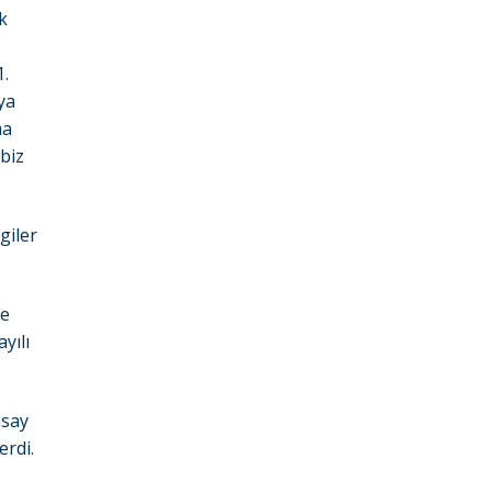
k
1.
ya
ma
 biz
giler
le
yılı
msay
erdi.