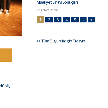
Muafiyet Sınavı Sonuçları
28 Temmuz 2026
1
2
3
4
5
>> Tüm Duyurular İçin Tıklayın
 dünü,