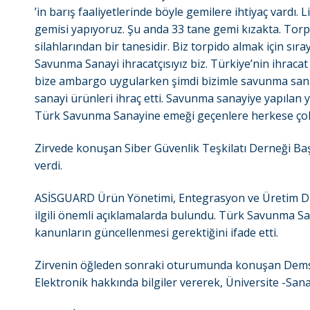
’in barış faaliyetlerinde böyle gemilere ihtiyaç vardı.
gemisi yapıyoruz. Şu anda 33 tane gemi kızakta. Torpi
silahlarından bir tanesidir. Biz torpido almak için s
Savunma Sanayi ihracatçısıyız biz. Türkiye’nin ihracat 
bize ambargo uygularken şimdi bizimle savunma sanay
sanayi ürünleri ihraç etti. Savunma sanayiye yapılan y
Türk Savunma Sanayine emeği geçenlere herkese çok 
Zirvede konuşan Siber Güvenlik Teşkilatı Derneği Baş
verdi.
ASİSGUARD Ürün Yönetimi, Entegrasyon ve Üretim Di
ilgili önemli açıklamalarda bulundu. Türk Savunma San
kanunların güncellenmesi gerektiğini ifade etti.
Zirvenin öğleden sonraki oturumunda konuşan Demsa
Elektronik hakkında bilgiler vererek, Üniversite -Sanay