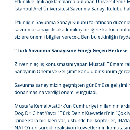
Etkinlikle ilgili açıklamalarda bulunan Üniversitemiz 
İstanbul Arel Üniversitesi Savunma Sanayi Kulübü hakk
Etkinliğin Savunma Sanayi Kulübü tarafından düzenlend
savunma sanayi ile akademik iş birliğine katkıda bul
sizlere önemli bilgiler verecek. Ben bu etkinliğin fayd
“Türk Savunma Sanayisine Emeği Geçen Herkese T
Zirvenin açılış konuşmasını yapan Mustafi Tümamiral
Sanayinin Önemi ve Gelişimi” konulu bir sunum gerçek
Savunma sanayimizin geçmişten günümüze gelişimi ha
donanmasına verdiği önemi vurguladı.
Mustafa Kemal Atatürk’ün Cumhuriyetin ilanının ardı
Doç. Dr. Cihat Yaycı; “Türk Deniz Kuvvetleri’nin “Çok M
İçinde kara birlikleri var, üstünde helikopterler, İHA’l
NATO’nun sürekli reaksiyon kuvvetlerinin komutasını a