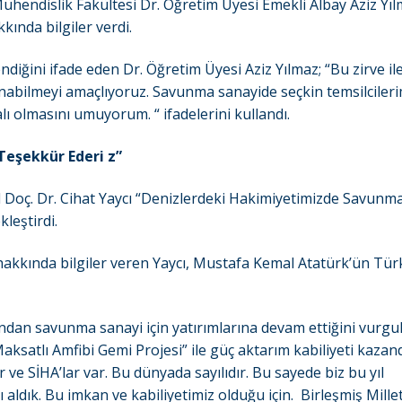
Mühendislik Fakültesi Dr. Öğretim Üyesi Emekli Albay Aziz Yıl
ında bilgiler verdi.
iğini ifade eden Dr. Öğretim Üyesi Aziz Yılmaz; “Bu zirve il
unabilmeyi amaçlıyoruz. Savunma sanayide seçkin temsilcileri
alı olmasını umuyorum. “ ifadelerini kullandı.
eşekkür Ederi z”
 Doç. Dr. Cihat Yaycı “Denizlerdeki Hakimiyetimizde Savunm
leştirdi.
kkında bilgiler veren Yaycı, Mustafa Kemal Atatürk’ün Tür
ndan savunma sanayi için yatırımlarına devam ettiğini vurgu
aksatlı Amfibi Gemi Projesi” ile güç aktarım kabiliyeti kazand
ar ve SİHA’lar var. Bu dünyada sayılıdır. Bu sayede biz bu yıl
ldık. Bu imkan ve kabiliyetimiz olduğu için. Birleşmiş Millet