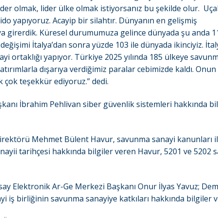
 Lider olmak, lider ülke olmak istiyorsanız bu şekilde olur. Uça
do yapıyoruz. Acayip bir silahtır. Dünyanın en gelişmiş
ıraya girerdik. Küresel durumumuza gelince dünyada şu anda 1
değişimi İtalya’dan sonra yüzde 103 ile dünyada ikinciyiz. İtal
i ortaklığı yapıyor. Türkiye 2025 yılında 185 ülkeye savun
atırımlarla dışarıya verdiğimiz paralar cebimizde kaldı. Onun
çok teşekkür ediyoruz.” dedi.
kanı İbrahim Pehlivan siber güvenlik sistemleri hakkında bil
rektörü Mehmet Bülent Havur, savunma sanayi kanunları i
ayii tarihçesi hakkında bilgiler veren Havur, 5201 ve 5202 sa
y Elektronik Ar-Ge Merkezi Başkanı Onur İlyas Yavuz; De
i iş birliğinin savunma sanayiye katkıları hakkında bilgiler v