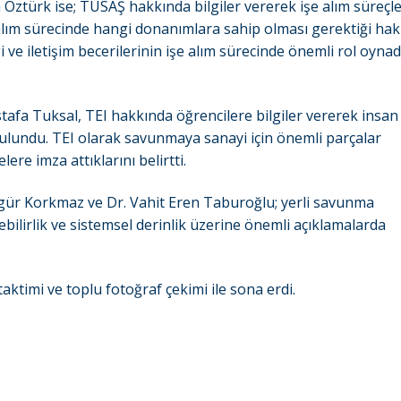
ürk ise; TUSAŞ hakkında bilgiler vererek işe alım süreçler
 iş alım sürecinde hangi donanımlara sahip olması gerektiği ha
 ve iletişim becerilerinin işe alım sürecinde önemli rol oynad
fa Tuksal, TEI hakkında öğrencilere bilgiler vererek insan
ulundu. TEI olarak savunmaya sanayi için önemli parçalar
ere imza attıklarını belirtti.
ür Korkmaz ve Dr. Vahit Eren Taburoğlu; yerli savunma
ebilirlik ve sistemsel derinlik üzerine önemli açıklamalarda
 taktimi ve toplu fotoğraf çekimi ile sona erdi.