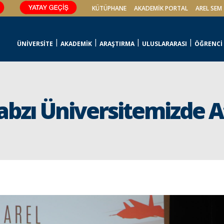
KÜTÜPHANE
AKADEMİK PORTAL
AREL SEM
ÜNİVERSİTE
AKADEMİK
ARAŞTIRMA
ULUSLARARASI
ÖĞRENCİ
bzı Üniversitemizde A