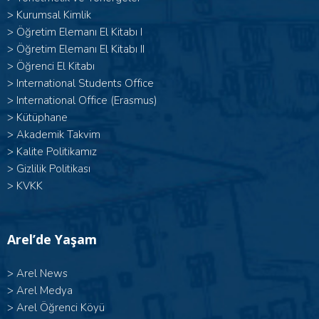
>
Kurumsal Kimlik
> Öğretim Elemanı El Kitabı I
>
Öğretim Elemanı El Kitabı II
>
Öğrenci El Kitabı
>
International Students Office
>
International Office (Erasmus)
>
Kütüphane
>
Akademik Takvim
>
Kalite Politikamız
>
Gizlilik Politikası
>
KVKK
Arel’de Yaşam
>
Arel News
>
Arel Medya
>
Arel Öğrenci Köyü