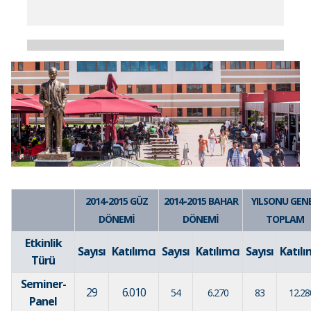
2014-2015 GÜZ
2014-2015 BAHAR
YILSONU GEN
DÖNEMİ
DÖNEMİ
TOPLAM
Etkinlik
Sayısı
Katılımcı
Sayısı
Katılımcı
Sayısı
Katılı
Türü
Seminer-
29
6.010
54
6.270
83
12.28
Panel