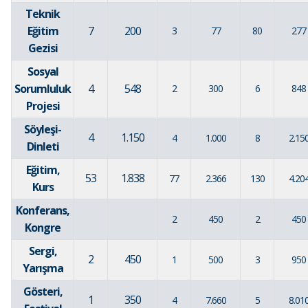
Teknik
Eğitim
7
200
3
77
80
277
Gezisi
Sosyal
Sorumluluk
4
548
2
300
6
848
Projesi
Söyleşi-
4
1.150
4
1.000
8
2.15
Dinleti
Eğitim,
53
1.838
77
2.366
130
4.20
Kurs
Konferans,
2
450
2
450
Kongre
Sergi,
2
450
1
500
3
950
Yarışma
Gösteri,
1
350
4
7.660
5
8.01