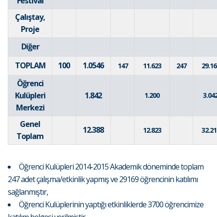
Festival
Çalıştay,
Proje
Diğer
TOPLAM
100
1.0546
147
11.623
247
29.16
Öğrenci
Kulüpleri
1.842
1.200
3.04
Merkezi
Genel
12.388
12.823
32.21
Toplam
Öğrenci Kulüpleri 2014-2015 Akademik döneminde toplam
247 adet çalışma/etkinlik yapmış ve 29169 öğrencinin katılımı
sağlanmıştır,
Öğrenci Kulüplerinin yaptığı etkinliklerde 3700 öğrencimize