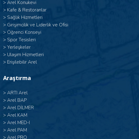
>
Arel Konukevi
>
Kafe & Restoranlar
>
Sağlık Hizmetleri
>
Girişimcilik ve Liderlik ve Ofisi
>
Öğrenci Konseyi
>
Spor Tesisleri
>
Yerleşkeler
>
Ulaşım Hizmetleri
>
Erişilebilir Arel
Araştırma
>
ARTI Arel
>
Arel BAP
>
Arel DİLMER
>
Arel KAM
>
Arel MED-I
>
Arel PAM
>
Arel PRO