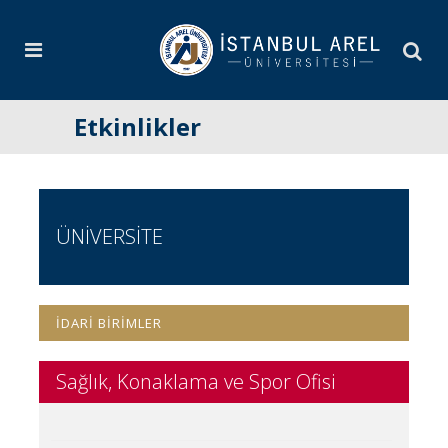
Etkinlikler
ÜNİVERSİTE
İDARİ BİRİMLER
Sağlık, Konaklama ve Spor Ofisi