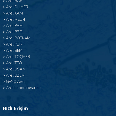
>
Arel BAP
>
Arel DİLMER
>
Arel KAM
>
Arel MED-I
>
Arel PAM
>
Arel PRO
>
Arel POTKAM
>
Arel PDR
>
Arel SEM
>
Arel TOÇMER
>
Arel TTO
>
Arel USAM
>
Arel UZEM
>
GENÇ Arel
>
Arel Laboratuvarları
Hızlı Erişim