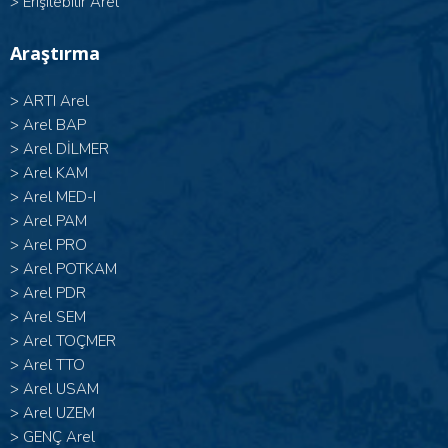
>
Erişilebilir Arel
Araştırma
>
ARTI Arel
>
Arel BAP
>
Arel DİLMER
>
Arel KAM
>
Arel MED-I
>
Arel PAM
>
Arel PRO
>
Arel POTKAM
>
Arel PDR
>
Arel SEM
>
Arel TOÇMER
>
Arel TTO
>
Arel USAM
>
Arel UZEM
>
GENÇ Arel