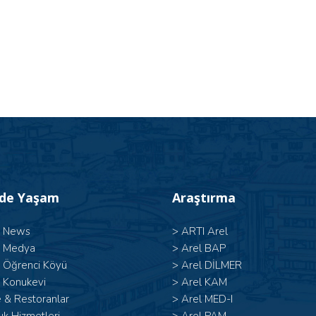
’de Yaşam
Araştırma
l News
>
ARTI Arel
l Medya
>
Arel BAP
l Öğrenci Köyü
>
Arel DİLMER
 Konukevi
>
Arel KAM
 & Restoranlar
>
Arel MED-I