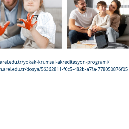
.arel.edu.tr/yokak-krumsal-akreditasyon-programi/
im.arel.edu.tr/dosya/56362811-f0c5-482b-a7fa-778050876f05