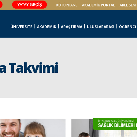
KÜTÜPHANE
AKADEMİK PORTAL
AREL SEM
ÜNİVERSİTE
AKADEMİK
ARAŞTIRMA
ULUSLARARASI
ÖĞRENCİ
a Takvimi