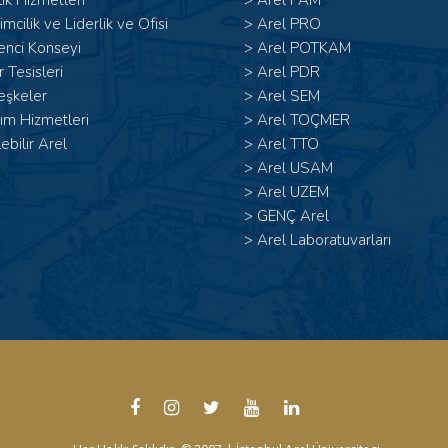
ık Hizmetleri
>
Arel PAM
şimcilik ve Liderlik ve Ofisi
>
Arel PRO
enci Konseyi
>
Arel POTKAM
 Tesisleri
>
Arel PDR
eşkeler
>
Arel SEM
ım Hizmetleri
>
Arel TOÇMER
lebilir Arel
>
Arel TTO
>
Arel USAM
>
Arel UZEM
>
GENÇ Arel
>
Arel Laboratuvarları