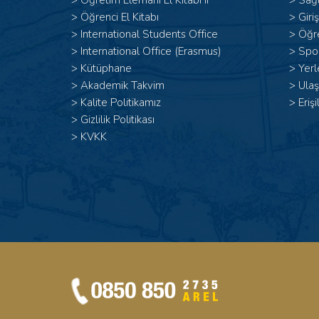
>
Öğretim Elemanı El Kitabı II
>
Sağl
>
Öğrenci El Kitabı
>
Giri
>
International Students Office
>
Öğr
>
International Office (Erasmus)
>
Spor
>
Kütüphane
>
Yerl
>
Akademik Takvim
>
Ulaş
>
Kalite Politikamız
>
Erişi
>
Gizlilik Politikası
>
KVKK