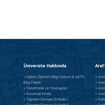
Üniversite Hakkında
Arel
>
Eğitim-Öğretim Bilgi Sistemi & AKTS
>
Are
Bilgi Paketi
>
Are
>
Yönetmelik ve Yönergeler
>
Are
>
Kurumsal Kimlik
>
Arel
> Öğretim Elemanı El Kitabı I
>
Kafe