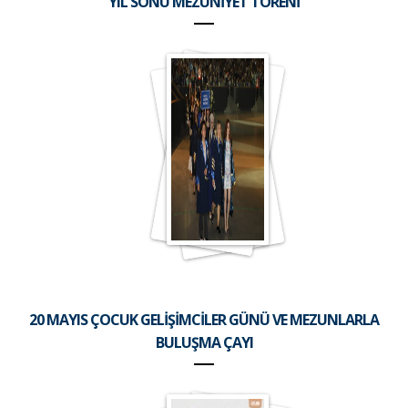
YIL SONU MEZUNİYET TÖRENİ
20 MAYIS ÇOCUK GELİŞİMCİLER GÜNÜ VE MEZUNLARLA
BULUŞMA ÇAYI