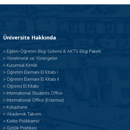
Üniversite Hakkında
>
Eğitim-Öğretim Bilgi Sistemi & AKTS Bilgi Paketi
>
Yönetmelik ve Yönergeler
>
Kurumsal Kimlik
> Öğretim Elemanı El Kitabı I
>
Öğretim Elemanı El Kitabı II
>
Öğrenci El Kitabı
>
International Students Office
>
International Office (Erasmus)
>
Kütüphane
>
Akademik Takvim
>
Kalite Politikamız
>
Gizlilik Politikası