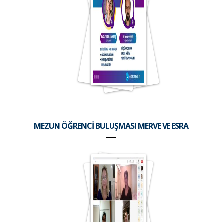
MEZUN ÖĞRENCİ BULUŞMASI MERVE VE ESRA