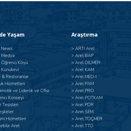
’de Yaşam
Araştırma
l News
>
ARTI Arel
l Medya
>
Arel BAP
l Öğrenci Köyü
>
Arel DİLMER
 Konukevi
>
Arel KAM
 & Restoranlar
>
Arel MED-I
ık Hizmetleri
>
Arel PAM
şimcilik ve Liderlik ve Ofisi
>
Arel PRO
enci Konseyi
>
Arel POTKAM
 Tesisleri
>
Arel PDR
eşkeler
>
Arel SEM
ım Hizmetleri
>
Arel TOÇMER
lebilir Arel
>
Arel TTO