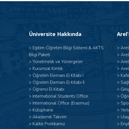
Üniversite Hakkında
Arel
>
Eğitim-Öğretim Bilgi Sistemi & AKTS
>
Are
Bilgi Paketi
>
Are
>
Yönetmelik ve Yönergeler
>
Are
>
Kurumsal Kimlik
>
Arel
> Öğretim Elemanı El Kitabı I
>
Kafe
>
Öğretim Elemanı El Kitabı II
>
Sağl
>
Öğrenci El Kitabı
>
Giri
>
International Students Office
>
Öğr
>
International Office (Erasmus)
>
Spor
>
Kütüphane
>
Yerl
>
Akademik Takvim
>
Ulaş
>
Kalite Politikamız
>
Erişi