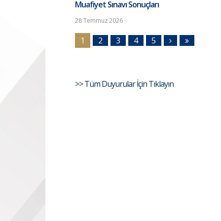
Muafiyet Sınavı Sonuçları
28 Temmuz 2026
1
2
3
4
5
>> Tüm Duyurular İçin Tıklayın