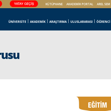
KÜTÜPHANE
AKADEMİK PORTAL
AREL SEM
ÜNİVERSİTE
AKADEMİK
ARAŞTIRMA
ULUSLARARASI
ÖĞRENCİ
rusu