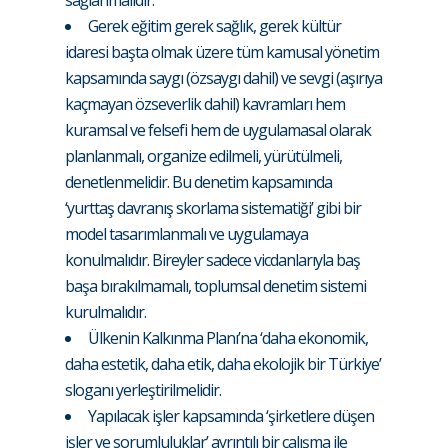
sağlanmalıdır.
Gerek eğitim gerek sağlık, gerek kültür
idaresi başta olmak üzere tüm kamusal yönetim
kapsamında saygı (özsaygı dahil) ve sevgi (aşırıya
kaçmayan özseverlik dahil) kavramları hem
kuramsal ve felsefi hem de uygulamasal olarak
planlanmalı, organize edilmeli, yürütülmeli,
denetlenmelidir. Bu denetim kapsamında
‘yurttaş davranış skorlama sistematiği’ gibi bir
model tasarımlanmalı ve uygulamaya
konulmalıdır. Bireyler sadece vicdanlarıyla baş
başa bırakılmamalı, toplumsal denetim sistemi
kurulmalıdır.
Ülkenin Kalkınma Planı’na ‘daha ekonomik,
daha estetik, daha etik, daha ekolojik bir Türkiye’
sloganı yerleştirilmelidir.
Yapılacak işler kapsamında ‘şirketlere düşen
işler ve sorumluluklar’ ayrıntılı bir çalışma ile