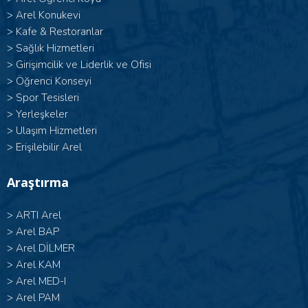
>
Arel Konukevi
>
Kafe & Restoranlar
>
Sağlık Hizmetleri
>
Girişimcilik ve Liderlik ve Ofisi
>
Öğrenci Konseyi
>
Spor Tesisleri
>
Yerleşkeler
>
Ulaşım Hizmetleri
>
Erişilebilir Arel
Araştırma
>
ARTI Arel
>
Arel BAP
>
Arel DİLMER
>
Arel KAM
>
Arel MED-I
>
Arel PAM