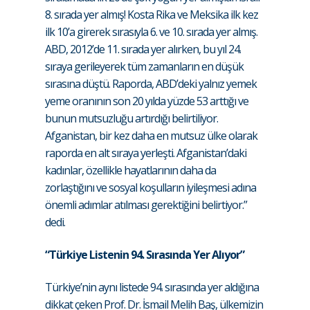
8. sırada yer almış! Kosta Rika ve Meksika ilk kez
ilk 10’a girerek sırasıyla 6. ve 10. sırada yer almış.
ABD, 2012’de 11. sırada yer alırken, bu yıl 24.
sıraya gerileyerek tüm zamanların en düşük
sırasına düştü. Raporda, ABD’deki yalnız yemek
yeme oranının son 20 yılda yüzde 53 arttığı ve
bunun mutsuzluğu artırdığı belirtiliyor.
Afganistan, bir kez daha en mutsuz ülke olarak
raporda en alt sıraya yerleşti. Afganistan’daki
kadınlar, özellikle hayatlarının daha da
zorlaştığını ve sosyal koşulların iyileşmesi adına
önemli adımlar atılması gerektiğini belirtiyor.”
dedi.
“Türkiye Listenin 94. Sırasında Yer Alıyor”
Türkiye’nin aynı listede 94. sırasında yer aldığına
dikkat çeken Prof. Dr. İsmail Melih Baş, ülkemizin