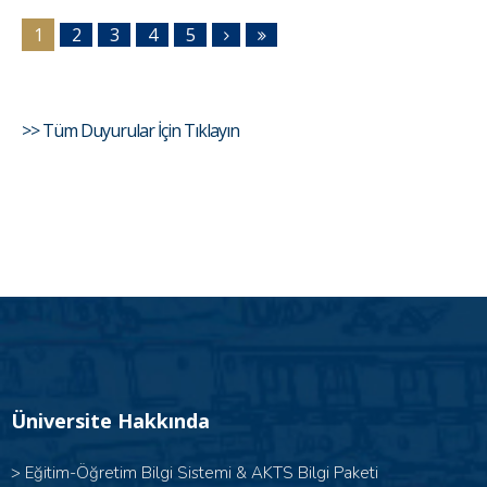
1
2
3
4
5
>> Tüm Duyurular İçin Tıklayın
Üniversite Hakkında
>
Eğitim-Öğretim Bilgi Sistemi & AKTS Bilgi Paketi