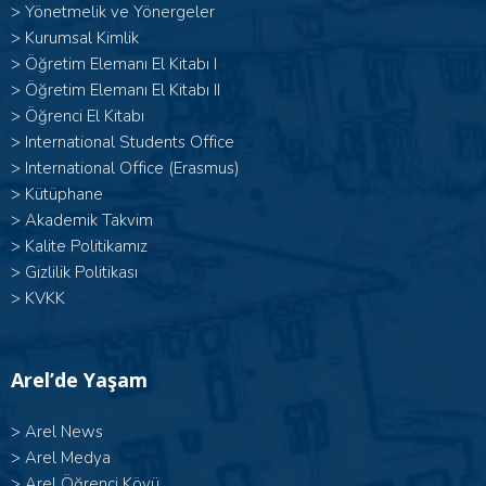
>
Yönetmelik ve Yönergeler
>
Kurumsal Kimlik
> Öğretim Elemanı El Kitabı I
>
Öğretim Elemanı El Kitabı II
>
Öğrenci El Kitabı
>
International Students Office
>
International Office (Erasmus)
>
Kütüphane
>
Akademik Takvim
>
Kalite Politikamız
>
Gizlilik Politikası
>
KVKK
Arel’de Yaşam
>
Arel News
>
Arel Medya
>
Arel Öğrenci Köyü