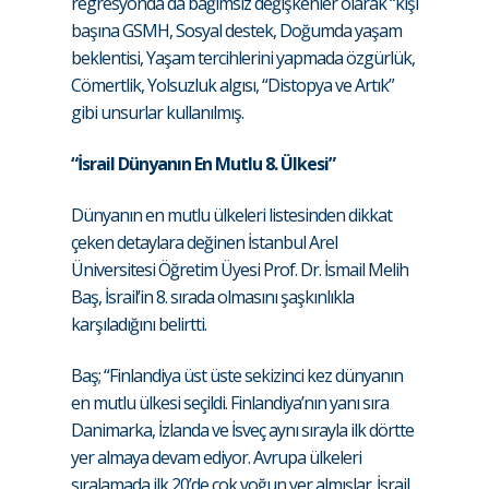
regresyonda da bağımsız değişkenler olarak “kişi
başına GSMH, Sosyal destek, Doğumda yaşam
beklentisi, Yaşam tercihlerini yapmada özgürlük,
Cömertlik, Yolsuzluk algısı, “Distopya ve Artık”
gibi unsurlar kullanılmış.
“İsrail Dünyanın En Mutlu 8. Ülkesi”
Dünyanın en mutlu ülkeleri listesinden dikkat
çeken detaylara değinen İstanbul Arel
Üniversitesi Öğretim Üyesi Prof. Dr. İsmail Melih
Baş, İsrail’in 8. sırada olmasını şaşkınlıkla
karşıladığını belirtti.
Baş; “Finlandiya üst üste sekizinci kez dünyanın
en mutlu ülkesi seçildi. Finlandiya’nın yanı sıra
Danimarka, İzlanda ve İsveç aynı sırayla ilk dörtte
yer almaya devam ediyor. Avrupa ülkeleri
sıralamada ilk 20’de çok yoğun yer almışlar. İsrail