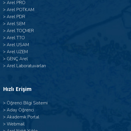
>
Arel PRO
>
Arel POTKAM
>
Arel PDR
>
Arel SEM
>
Arel TOÇMER
>
Arel TTO
>
Arel USAM
>
Arel UZEM
>
GENÇ Arel
>
Arel Laboratuvarları
Hızlı Erişim
>
Öğrenci Bilgi Sistemi
>
Aday Öğrenci
>
Akademik Portal
>
Webmail