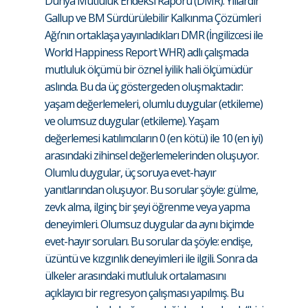
Dünya Mutluluk Endeksi Raporu (DMR). Yıllardır
Gallup ve BM Sürdürülebilir Kalkınma Çözümleri
Ağı’nın ortaklaşa yayınladıkları DMR (İngilizcesi ile
World Happiness Report WHR) adlı çalışmada
mutluluk ölçümü bir öznel iyilik hali ölçümüdür
aslında. Bu da üç göstergeden oluşmaktadır:
yaşam değerlemeleri, olumlu duygular (etkileme)
ve olumsuz duygular (etkileme). Yaşam
değerlemesi katılımcıların 0 (en kötü) ile 10 (en iyi)
arasındaki zihinsel değerlemelerinden oluşuyor.
Olumlu duygular, üç soruya evet-hayır
yanıtlarından oluşuyor. Bu sorular şöyle: gülme,
zevk alma, ilginç bir şeyi öğrenme veya yapma
deneyimleri. Olumsuz duygular da aynı biçimde
evet-hayır soruları. Bu sorular da şöyle: endişe,
üzüntü ve kızgınlık deneyimleri ile ilgili. Sonra da
ülkeler arasındaki mutluluk ortalamasını
açıklayıcı bir regresyon çalışması yapılmış. Bu